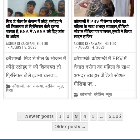
मिड डे मील के भोजन में कीड़े,रसोइए ने
कौशाम्बी में PRV में तैनात दरोगा का
की शिकायत तो प्रिंसिपल बोले इतना
महिला के साथ अभद्र व्यवहार,वीडियो
चलता है,BSA ने ABSA को दिए जांच
सोशल मीडिया पर वायरल,एसपी ने किया
के आदेश
लाइन हाजिर
ASHOK KESARWANI- EDITOR
ASHOK KESARWANI- EDITOR
AUGUST 5, 2026
AUGUST 4, 2026
कौशाम्बी: मिड डे मील के भोजन में
कौशाम्बी: कौशाम्बी में PRV में
कीड़े,रसोइए ने की शिकायत तो
तैनात दरोगा का महिला के साथ
प्रिंसिपल बोले इतना चलता…
अभद्र व्यवहार,वीडियो सोशल
मीडिया पर…
Posted
कौशाम्बी
,
जन समस्या
,
ब्रेकिंग न्यूज़
,
in
शिक्षा
Posted
कौशाम्बी
,
ब्रेकिंग न्यूज़
in
Posts
← Newer posts
1
2
3
4
5
…
2,025
pagination
Older posts →