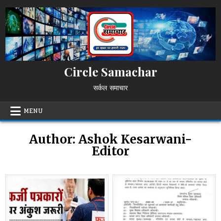
Skip
to
content
Circle Samachar
सर्कल समाचार
MENU
Author:
Ashok Kesarwani-
Editor