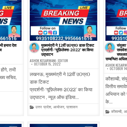
ी हमारा देश
मुख्यमंत्री ने 12वीं उ0प्र0 डाक टिकट
संयुक्त
िव
प्रदर्शनी-‘यूफ़िलेक्स-2022’ का किया
समावेश
उद्घाटन
सफलताप
सम्बन्धित अधिका
ASHOK KESARWANI- EDITOR
OCTOBER 15, 2022
ASHOK KESARW
OCTOBER 14
ंगे, तभी
लखनऊ, मुख्यमंत्री ने 12वीं उ0प्र0
ुख्य सचिव,
कौशाम्बी, संय
डाक टिकट
वित्तीय समा
प्रदर्शनी-‘यूफ़िलेक्स-2022’ का किया
अभियान को स
उद्घाटन , न्यूज़ ऑफ इंडिया…
के…
Posted
उत्तर प्रदेश
,
आयोजन
,
प्रशासन
in
Posted
कौशाम्बी
,
आ
in