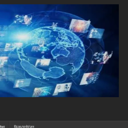
िक्षा
फ़िल्म/मनोरंजन