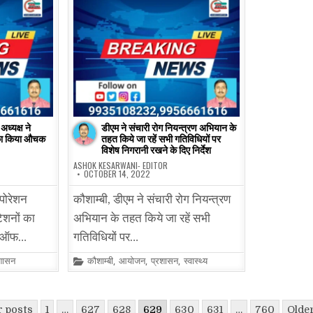
ध्यक्ष ने
डीएम ने संचारी रोग नियन्त्रण अभियान के
का किया औचक
तहत किये जा रहें सभी गतिविधियों पर
विशेष निगरानी रखने के दिए निर्देश
ASHOK KESARWANI- EDITOR
OCTOBER 14, 2022
पोरेशन
कौशाम्बी, डीएम ने संचारी रोग नियन्त्रण
ेशनों का
अभियान के तहत किये जा रहें सभी
ूज़ ऑफ…
गतिविधियों पर…
Posted
शासन
कौशाम्बी
,
आयोजन
,
प्रशासन
,
स्वास्थ्य
in
 posts
1
…
627
628
629
630
631
…
760
Olde