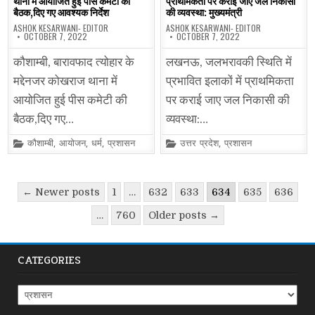
थाना में आयोजित हुई पीस कमेटी की
प्राथमिकता पर कराई जाए जल निकासी
बैठक,दिए गए आवश्यक निर्देश
की व्यवस्था: मुख्यमंत्री
ASHOK KESARWANI- EDITOR
ASHOK KESARWANI- EDITOR
OCTOBER 7, 2022
OCTOBER 7, 2022
कौशाम्बी, बारावफाद त्योहार के
लखनऊ, जलभरावकी स्थिति में
मद्देनजर कोखराज थाना में
प्रभावित इलाकों में प्राथमिकता
आयोजित हुई पीस कमेटी की
पर कराई जाए जल निकासी की
बैठक,दिए गए…
व्यवस्था:…
Posted
Posted
कौशाम्बी
,
आयोजन
,
धर्म
,
प्रशासन
उत्तर प्रदेश
,
प्रशासन
in
in
Posts
← Newer posts
1
…
632
633
634
635
636
pagination
…
760
Older posts →
CATEGORIES
Categories