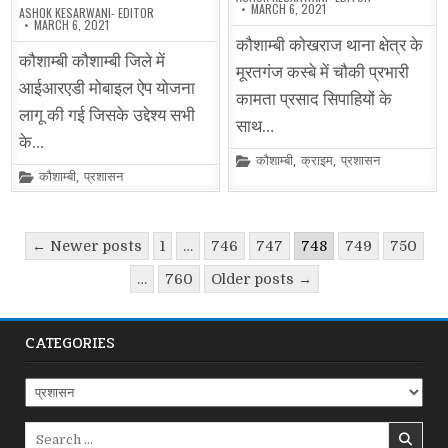
MARCH 6, 2021
ASHOK KESARWANI- EDITOR
MARCH 6, 2021
कौशाम्बी कोखराज थाना क्षेत्र के
कौशाम्बी कौशाम्बी जिले में
मूरतगंज कस्बे में चौकी प्रभारी
आईआरएडी मोबाइल ऐप योजना
कामता प्रसाद सिपाहियों के
लागू की गई जिसके उद्देश्य सभी
साथ…
के…
Posted
कौशाम्बी
,
क्राइम
,
प्रशासन
in
Posted
कौशाम्बी
,
प्रशासन
in
Posts
← Newer posts
1
…
746
747
748
749
750
pagination
…
760
Older posts →
CATEGORIES
Categories
Search