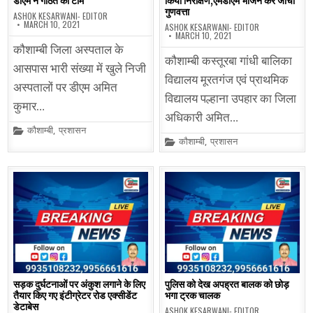
डीएम ने गठित की टीम
किया निरीक्षण,एमडीएम भोजन कर जांची
गुणवत्ता
ASHOK KESARWANI- EDITOR
MARCH 10, 2021
ASHOK KESARWANI- EDITOR
MARCH 10, 2021
कौशाम्बी जिला अस्पताल के
कौशाम्बी कस्तूरबा गांधी बालिका
आसपास भारी संख्या में खुले निजी
विद्यालय मूरतगंज एवं प्राथमिक
अस्पतालों पर डीएम अमित
विद्यालय पल्हाना उपहार का जिला
कुमार…
अधिकारी अमित…
Posted
कौशाम्बी
,
प्रशासन
in
Posted
कौशाम्बी
,
प्रशासन
in
सड़क दुर्घटनाओं पर अंकुश लगाने के लिए
पुलिस को देख अपह्रत बालक को छोड़
तैयार किए गए इंटीग्रेटर रोड एक्सीडेंट
भगा ट्रक चालक
डेटाबेस
ASHOK KESARWANI- EDITOR