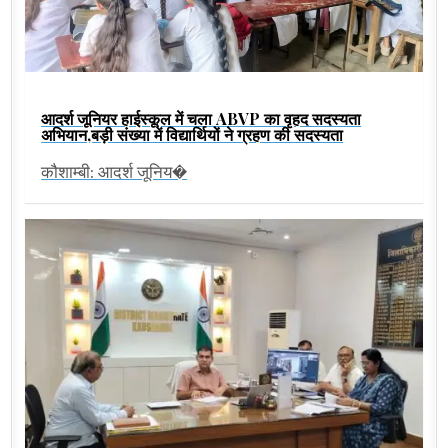
आदर्श जूनियर हाईस्कूल में चला ABVP का वृहद सदस्यता
अभियान,बड़ी संख्या में विद्यार्थियों ने ग्रहण की सदस्यता
कौशाम्बी: आदर्श जूनिय�