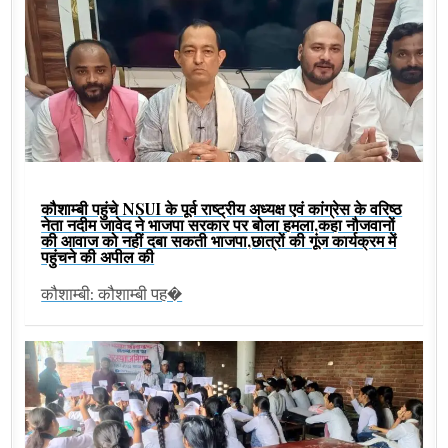
कौशाम्बी पहुंचे NSUI के पूर्व राष्ट्रीय अध्यक्ष एवं कांग्रेस के वरिष्ठ
नेता नदीम जावेद ने भाजपा सरकार पर बोला हमला,कहा नौजवानों
की आवाज को नहीं दबा सकती भाजपा,छात्रों की गूंज कार्यक्रम में
पहुंचने की अपील की
कौशाम्बी: कौशाम्बी पह�