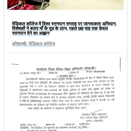
मेडिकल कॉलेज में विश्व स्तनपान सप्ताह पर जागरूकता अभियान,
विशेषज्ञों ने बताए माँ के दूध के लाभ, पहले छह माह तक केवल
स्तनपान देने का आह्वान
कौशाम्बी: मेडिकल कॉलेज