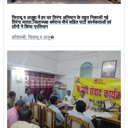
सिराथू व अजुहा में हर घर तिरंगा अभियान के तहत निकाली गई
तिरंगा यात्रा,जिलाध्यक्ष धर्मराज मौर्य सहित पार्टी कार्यकताओं एवं
लोगो ने किया प्रतिभाग
कौशाम्बी: सिराथू व अजु�