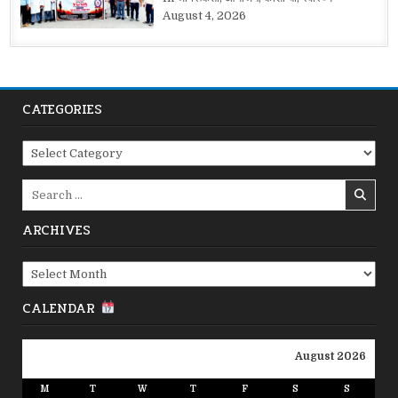
August 4, 2026
CATEGORIES
Categories
Search
for:
ARCHIVES
Archives
CALENDAR
August 2026
M
T
W
T
F
S
S