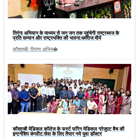
तिरंगा अभियान के माध्यम से जन जन तक पहुंचेगी राष्ट्रध्वज के
प्रति सम्मान और राष्ट्रभक्ति की भावना:धर्मराज मौर्य
कौशाम्बी: तिरंगा अभिय�
कौशाम्बी मेडिकल कॉलेज के फर्स्ट फॉरेन मेडिकल ग्रेजुएट बैच की
इन्टर्नशिप कंप्लीट,सेवा के लिए तैयार नये युवा डॉक्टर