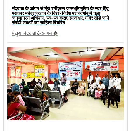
नंदबाबा के आंगन से गूंजे श्रीकृष्ण जन्मभूमि मुक्ति के स्वर,हिंदू
पक्षकार महेंद्र प्रताप के दिशा-निर्देश पर नंदगांव में चला
जनजागरण अभियान, घर-घर कराए हस्ताक्षर, मंदिर तोड़े जाने
संबंधी साक्ष्यों का साहित्य वितरित
मथुरा: नंदबाबा के आंगन �