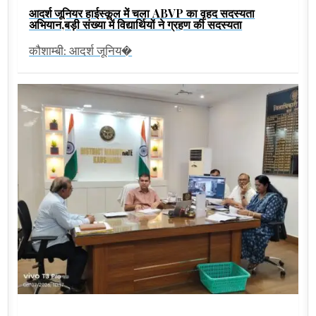
आदर्श जूनियर हाईस्कूल में चला ABVP का वृहद सदस्यता
अभियान,बड़ी संख्या में विद्यार्थियों ने ग्रहण की सदस्यता
कौशाम्बी: आदर्श जूनिय�