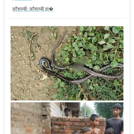
कौशाम्बी: कौशाम्बी हा�