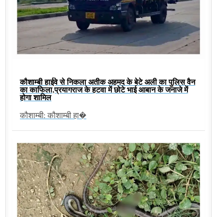
कौशाम्बी हाईवे से निकला अतीक अहमद के बेटे अली का पुलिस वैन
का काफिला,प्रयागराज के हटवा में छोटे भाई आबान के जनाजे में
होगा शामिल
कौशाम्बी: कौशाम्बी हा�