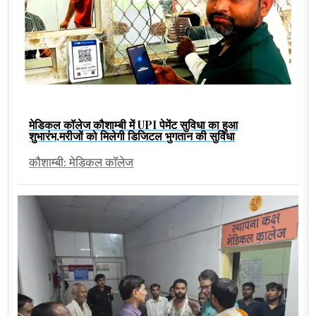
मेडिकल कॉलेज कौशाम्बी में UPI पेमेंट सुविधा का हुआ
शुभारंभ,मरीजों को मिलेगी डिजिटल भुगतान की सुविधा
कौशाम्बी: मेडिकल कॉलेज