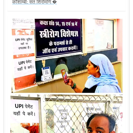
कौशाम्बी: संत शिरोमणि �