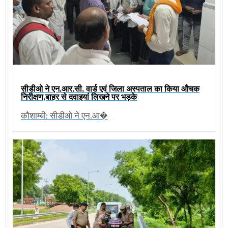
सीडीओ ने एन.आर.सी. वार्ड एवं जिला अस्पताल का किया औचक
निरीक्षण,बाहर से दवाइयां लिखने पर भड़के
कौशाम्बी: सीडीओ ने एन.आ�