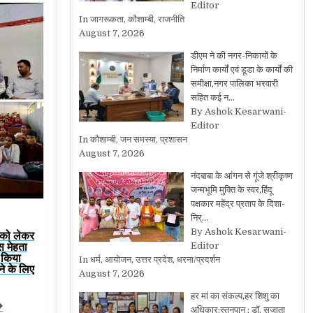
Editor
In जागरूकता, कौशाम्बी, राजनीति
August 7, 2026
डीएम ने की नगर-निकायों के
निर्माण कार्यों एवं डूडा के कार्यों की
समीक्षा,नगर पालिका भरवारी
सहित कई न…
By Ashok Kesarwani-
Editor
In कौशाम्बी, जन समस्या, प्रशासन
August 7, 2026
नंदबाबा के आंगन से गूंजे श्रीकृष्ण
जन्मभूमि मुक्ति के स्वर,हिंदू
पक्षकार महेंद्र प्रताप के दिशा-
निर्…
By Ashok Kesarwani-
म को लेकर
ंस मेहता
Editor
े किया
In धर्म, आयोजन, उत्तर प्रदेश, धरना/प्रदर्शन
ने के लिए
August 7, 2026
हर मां का संकल्प,हर शिशु का
�
अधिकार:स्तनपान : डॉ. सुजाता