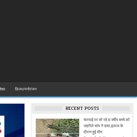
िक्षा
फ़िल्म/मनोरंजन
RECENT POSTS
चारपाई पर सो रहे 8 वर्षीय बच्चे को
जहरीले सांप ने डंसा,इलाज के
दौरान हुई मौत