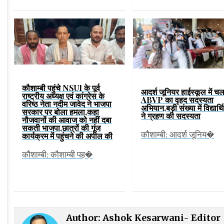
कौशाम्बी पहुंचे NSUI के पूर्व
आदर्श जूनियर हाईस्कूल में चल
राष्ट्रीय अध्यक्ष एवं कांग्रेस के
ABVP का वृहद सदस्यता
वरिष्ठ नेता नदीम जावेद ने भाजपा
अभियान,बड़ी संख्या में विद्यार्थि
सरकार पर बोला हमला,कहा
ने ग्रहण की सदस्यता
नौजवानों की आवाज को नहीं दबा
सकती भाजपा,छात्रों की गूंज
कौशाम्बी: आदर्श जूनिय�
कार्यक्रम में पहुंचने की अपील की
कौशाम्बी: कौशाम्बी पह�
Author:
Ashok Kesarwani- Editor