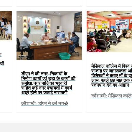
ा
यों
मेडिकल कॉलेज में विश्व
सप्ताह पर जागरूकता अ
डीएम ने की नगर-निकायों के
विशेषज्ञों ने बताए माँ के द
निर्माण कार्यों एवं डूडा के कार्यों की
लाभ, पहले छह माह तक 
समीक्षा,नगर पालिका भरवारी
स्तनपान देने का आह्वान
सहित कई नगर पंचायतों में कार्य
अधूरे होने पर जताई नाराजगी
कौशाम्बी: मेडिकल कॉल
कौशाम्बी: डीएम ने की नग�