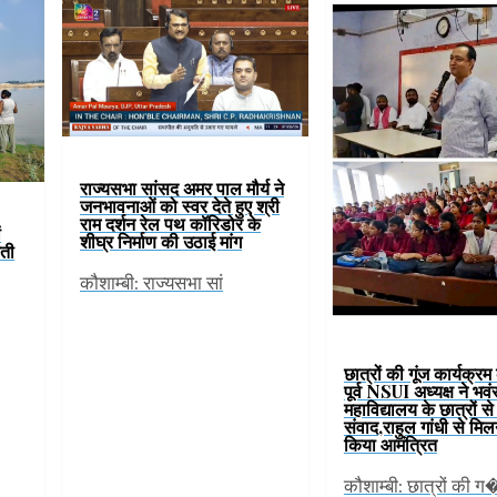
राज्यसभा सांसद अमर पाल मौर्य ने
जनभावनाओं को स्वर देते हुए श्री
राम दर्शन रेल पथ कॉरिडोर के
ं
शीघ्र निर्माण की उठाई मांग
वती
कौशाम्बी: राज्यसभा सां
छात्रों की गूंज कार्यक्र
पूर्व NSUI अध्यक्ष ने भव
महाविद्यालय के छात्रों स
संवाद,राहुल गांधी से मिल
किया आमंत्रित
कौशाम्बी: छात्रों की ग