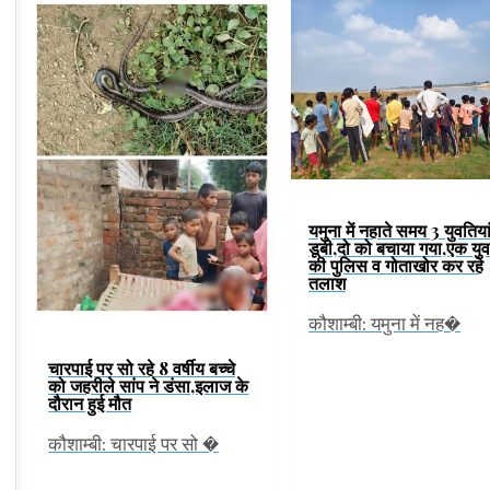
यमुना में नहाते समय 3 युवतिया
डूबी,दो को बचाया गया,एक यु
की पुलिस व गोताखोर कर रहे
तलाश
कौशाम्बी: यमुना में नह�
चारपाई पर सो रहे 8 वर्षीय बच्चे
को जहरीले सांप ने डंसा,इलाज के
दौरान हुई मौत
कौशाम्बी: चारपाई पर सो �