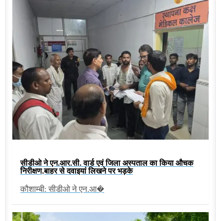
सीडीओ ने एन.आर.सी. वार्ड एवं जिला अस्पताल का किया औचक
निरीक्षण,बाहर से दवाइयां लिखने पर भड़के
कौशाम्बी: सीडीओ ने एन.आ�