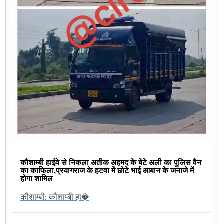
कौशाम्बी हाईवे से निकला अतीक अहमद के बेटे अली का पुलिस वैन
का काफिला,प्रयागराज के हटवा में छोटे भाई आबान के जनाजे में
होगा शामिल
कौशाम्बी: कौशाम्बी हा�