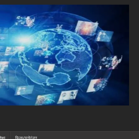
िक्षा
फ़िल्म/मनोरंजन