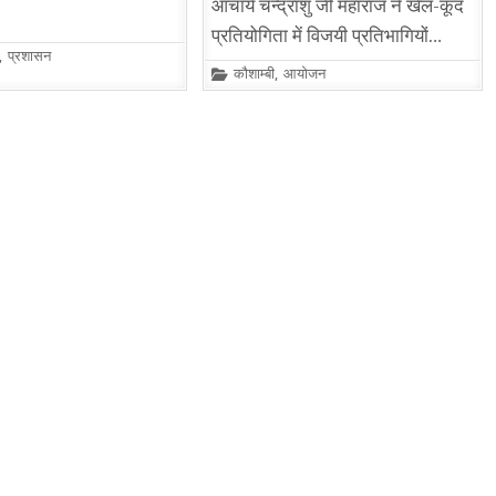
आचार्य चन्द्रांशु जी महाराज ने खेल-कूद
प्रतियोगिता में विजयी प्रतिभागियों…
,
प्रशासन
Posted
कौशाम्बी
,
आयोजन
in