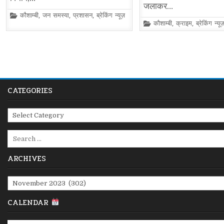
जलाकर…
Posted
कौशाम्बी
,
जन समस्या
,
प्रशासन
,
ब्रेकिंग न्यूज़
in
Posted
कौशाम्बी
,
क्राइम
,
ब्रेकिंग न्यू
in
Posts
pagination
CATEGORIES
Categories
Search
for:
ARCHIVES
Archives
CALENDAR