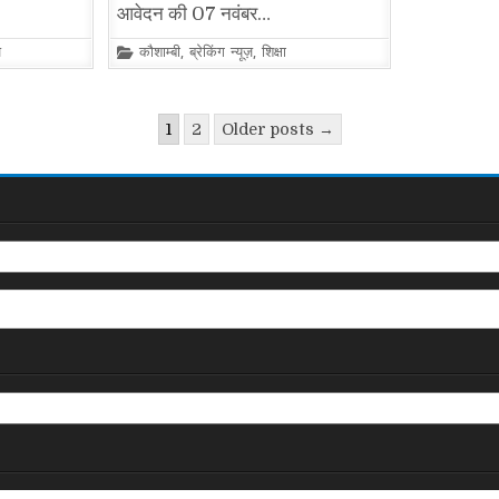
आवेदन की 07 नवंबर…
Posted
ज़
कौशाम्बी
,
ब्रेकिंग न्यूज़
,
शिक्षा
in
1
2
Older posts →