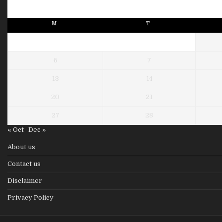
M
T
6
7
13
14
20
21
27
28
« Oct
Dec »
About us
Contact us
Disclaimer
Privacy Policy