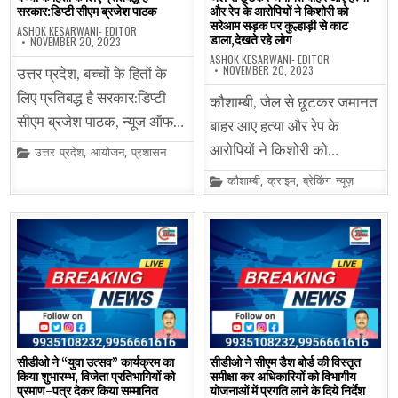
सरकार:डिप्टी सीएम ब्रजेश पाठक
और रेप के आरोपियों ने किशोरी को
सरेआम सड़क पर कुल्हाड़ी से काट
ASHOK KESARWANI- EDITOR
डाला,देखते रहे लोग
NOVEMBER 20, 2023
ASHOK KESARWANI- EDITOR
NOVEMBER 20, 2023
उत्तर प्रदेश, बच्चों के हितों के
लिए प्रतिबद्ध है सरकार:डिप्टी
कौशाम्बी, जेल से छूटकर जमानत
सीएम ब्रजेश पाठक, न्यूज ऑफ…
बाहर आए हत्या और रेप के
आरोपियों ने किशोरी को…
Posted
उत्तर प्रदेश
,
आयोजन
,
प्रशासन
in
Posted
कौशाम्बी
,
क्राइम
,
ब्रेकिंग न्यूज़
in
सीडीओ ने “युवा उत्सव” कार्यक्रम का
सीडीओ ने सीएम डैश बोर्ड की विस्तृत
किया शुभारम्भ, विजेता प्रतिभागियों को
समीक्षा कर अधिकारियों को विभागीय
प्रमाण-पत्र देकर किया सम्मानित
योजनाओं में प्रगति लाने के दिये निर्देश