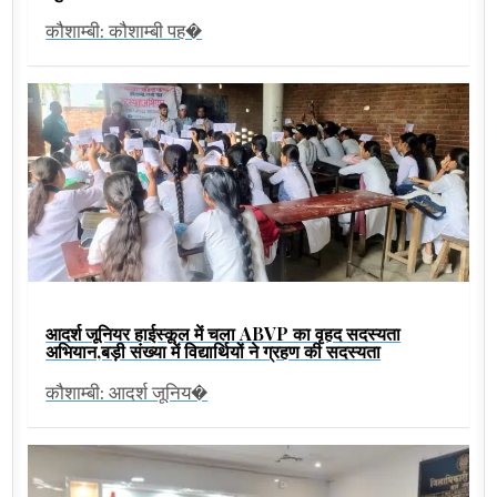
कौशाम्बी: कौशाम्बी पह�
आदर्श जूनियर हाईस्कूल में चला ABVP का वृहद सदस्यता
अभियान,बड़ी संख्या में विद्यार्थियों ने ग्रहण की सदस्यता
कौशाम्बी: आदर्श जूनिय�