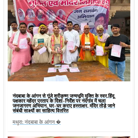
नंदबाबा के आंगन से गूंजे श्रीकृष्ण जन्मभूमि मुक्ति के स्वर,हिंदू
पक्षकार महेंद्र प्रताप के दिशा-निर्देश पर नंदगांव में चला
जनजागरण अभियान, घर-घर कराए हस्ताक्षर, मंदिर तोड़े जाने
संबंधी साक्ष्यों का साहित्य वितरित
मथुरा: नंदबाबा के आंगन �