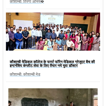
कौशाम्बी: तिरंगा अभिय�
कौशाम्बी मेडिकल कॉलेज के फर्स्ट फॉरेन मेडिकल ग्रेजुएट बैच की
इन्टर्नशिप कंप्लीट,सेवा के लिए तैयार नये युवा डॉक्टर
कौशाम्बी: कौशाम्बी मेड