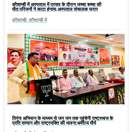
कौशाम्बी में अस्पताल में प्रसव के दौरान जच्चा बच्चा की
मौत,परिजनों ने काटा हंगामा,अस्पताल संचालक फरार
कौशाम्बी: कौशाम्बी में
तिरंगा अभियान के माध्यम से जन जन तक पहुंचेगी राष्ट्रध्वज के
प्रति सम्मान और राष्ट्रभक्ति की भावना:धर्मराज मौर्य