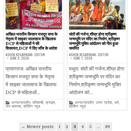
अखिल भारतीय किसान मजदूर सभा के
संतों की गर्जना,शीघ्र होगा श्रीकृष्ण
नेतृत्व में साइबर जालसाज के खिलाफ
जन्मभूमि पर मंदिर का निर्माण,श्रीकृष्ण
DCP से महिलाओं ने की
जन्मभूमि मुक्ति आंदोलन को गीत हुआ
शिकायत,DCP ने दिए जाँच के आदेश
समर्पित
ASHOK KESARWANI- EDITOR
ASHOK KESARWANI- EDITOR
JUNE 9, 2026
JUNE 7, 2026
प्रयागराज: अखिल भारतीय
मथुरा: संतों की गर्जना,शीघ्र होगा
किसान मजदूर सभा के नेतृत्व
श्रीकृष्ण जन्मभूमि पर मंदिर का
में साइबर जालसाज के खिलाफ
निर्माण,श्रीकृष्ण जन्मभूमि मुक्ति
DCP से महिलाओं…
आंदोलन को…
Posted
Posted
धरना/प्रदर्शन
,
कौशाम्बी
,
क्राइम
,
धरना/प्रदर्शन
,
उत्तर प्रदेश
,
धर्म
,
in
in
जन समस्या
,
ब्रेकिंग न्यूज़
ब्रेकिंग न्यूज़
Posts
← Newer posts
1
2
3
4
5
…
89