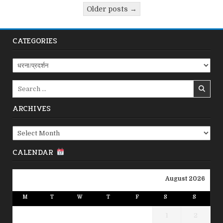
pagination
Older posts →
CATEGORIES
Categories
Search
for:
ARCHIVES
Archives
CALENDAR
August 2026
M
T
W
T
F
S
S
1
2