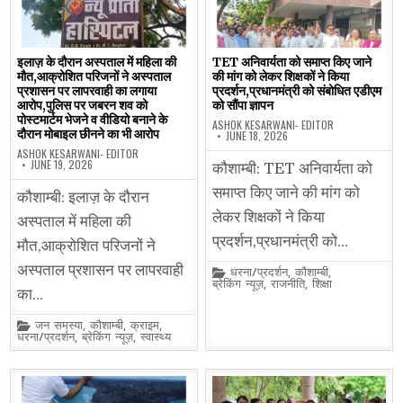
इलाज़ के दौरान अस्पताल में महिला की
TET अनिवार्यता को समाप्त किए जाने
मौत,आक्रोशित परिजनों ने अस्पताल
की मांग को लेकर शिक्षकों ने किया
प्रशासन पर लापरवाही का लगाया
प्रदर्शन,प्रधानमंत्री को संबोधित एडीएम
आरोप,पुलिस पर जबरन शव को
को सौंपा ज्ञापन
पोस्टमार्टम भेजने व वीडियो बनाने के
ASHOK KESARWANI- EDITOR
दौरान मोबाइल छीनने का भी आरोप
JUNE 18, 2026
ASHOK KESARWANI- EDITOR
JUNE 19, 2026
कौशाम्बी: TET अनिवार्यता को
समाप्त किए जाने की मांग को
कौशाम्बी: इलाज़ के दौरान
लेकर शिक्षकों ने किया
अस्पताल में महिला की
प्रदर्शन,प्रधानमंत्री को…
मौत,आक्रोशित परिजनों ने
अस्पताल प्रशासन पर लापरवाही
Posted
धरना/प्रदर्शन
,
कौशाम्बी
,
in
ब्रेकिंग न्यूज़
,
राजनीति
,
शिक्षा
का…
Posted
जन समस्या
,
कौशाम्बी
,
क्राइम
,
in
धरना/प्रदर्शन
,
ब्रेकिंग न्यूज़
,
स्वास्थ्य