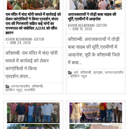
राम मंदिर में चंदा चोरी मामले में कार्रवाई को
अराजकतत्वों ने तोड़ी बाबा साहब की
लेकर कांग्रेसियों ने किया प्रदर्शन,चंपत
मूर्ति,ग्रामीणों में आक्रोश
राय की गिरफ्तारी सहित कई मांगों का
ASHOK KESARWANI- EDITOR
राज्यपाल को संबोधित ADM को सौंपा
JUNE 19, 2026
ज्ञापन
ASHOK KESARWANI- EDITOR
कौशाम्बी: अराजकतत्वों ने तोड़ी
JUNE 24, 2026
बाबा साहब की मूर्ति,ग्रामीणों में
कौशाम्बी: राम मंदिर में चंदा चोरी
आक्रोश, यूपी के कौशाम्बी जिले
मामले में कार्रवाई को लेकर
में बाबा…
कांग्रेसियों ने किया
Posted
धर्म
,
कौशाम्बी
,
क्राइम
,
धरना/प्रदर्शन
in
,
ब्रेकिंग न्यूज़
प्रदर्शन,चंपत…
Posted
धरना/प्रदर्शन
,
कौशाम्बी
,
in
ब्रेकिंग न्यूज़
,
राजनीति