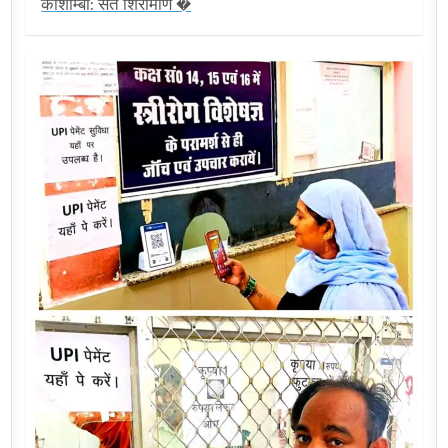
कौशाम्बी: संत शिरोमणि �