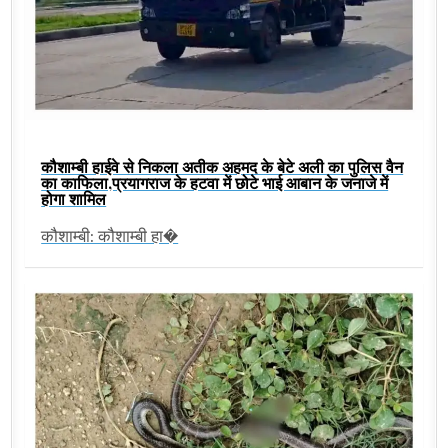
कौशाम्बी हाईवे से निकला अतीक अहमद के बेटे अली का पुलिस वैन
का काफिला,प्रयागराज के हटवा में छोटे भाई आबान के जनाजे में
होगा शामिल
कौशाम्बी: कौशाम्बी हा�