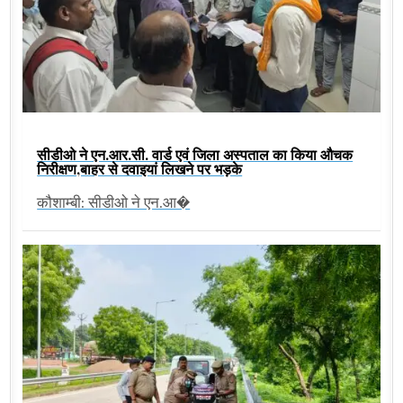
सीडीओ ने एन.आर.सी. वार्ड एवं जिला अस्पताल का किया औचक
निरीक्षण,बाहर से दवाइयां लिखने पर भड़के
कौशाम्बी: सीडीओ ने एन.आ�