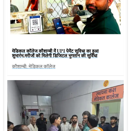
मेडिकल कॉलेज कौशाम्बी में UPI पेमेंट सुविधा का हुआ
शुभारंभ,मरीजों को मिलेगी डिजिटल भुगतान की सुविधा
कौशाम्बी: मेडिकल कॉलेज