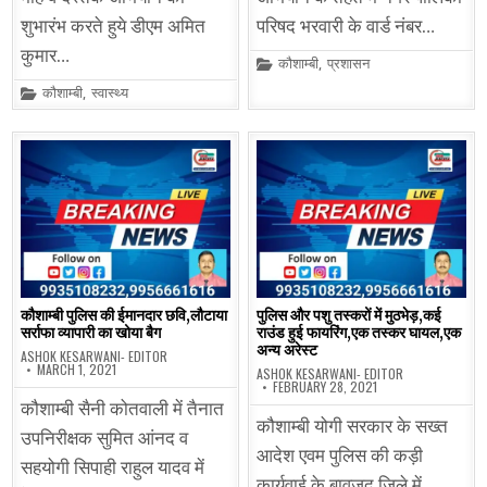
शुभारंभ करते हुये डीएम अमित
परिषद भरवारी के वार्ड नंबर…
कुमार…
Posted
कौशाम्बी
,
प्रशासन
in
Posted
कौशाम्बी
,
स्वास्थ्य
in
कौशाम्बी पुलिस की ईमानदार छवि,लौटाया
पुलिस और पशु तस्करों में मुठभेड़,कई
सर्राफा व्यापारी का खोया बैग
राउंड हुई फायरिंग,एक तस्कर घायल,एक
अन्य अरेस्ट
ASHOK KESARWANI- EDITOR
MARCH 1, 2021
ASHOK KESARWANI- EDITOR
FEBRUARY 28, 2021
कौशाम्बी सैनी कोतवाली में तैनात
कौशाम्बी योगी सरकार के सख्त
उपनिरीक्षक सुमित आंनद व
आदेश एवम पुलिस की कड़ी
सहयोगी सिपाही राहुल यादव में
कार्यवाई के बावजूद जिले में…