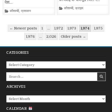
पेश…
Posted
कौशाम्बी
,
क्राइम
Posted
कौशाम्बी
,
प्रशासन
in
in
Posts
← Newer posts
1
…
1,972
1,973
1,974
1,975
pagination
1,976
…
2,026
Older posts →
CATEGORIES
Categories
Search
for:
ARCHIVES
Archives
CALENDAR