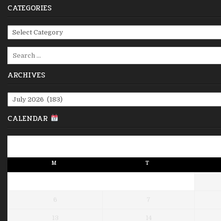
CATEGORIES
Categories
Search
for:
ARCHIVES
Archives
CALENDAR
M
T
6
7
13
14