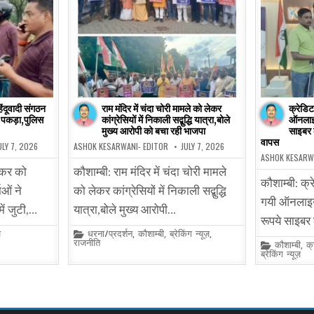
िंदूवादी संगठन
राम मंदिर में चंदा चोरी मामले को लेकर
क्रेडिट
कर पकड़ा,पुलिस
कांग्रेसियों में निकाली सद्बुद्धि यात्रा,बोले
ऑनलाइ
मुख्य आरोपी को बचा रही भाजपा
साइबर 
वापस
ULY 7, 2026
ASHOK KESARWANI- EDITOR
JULY 7, 2026
ASHOK KESARW
स्कर को
कौशाम्बी: राम मंदिर में चंदा चोरी मामले
कौशाम्बी: क्र
ाओं ने
को लेकर कांग्रेसियों में निकाली सद्बुद्धि
गयी ऑनलाइन
ें जुटी,…
यात्रा,बोले मुख्य आरोपी…
रूपये साइबर
Posted
ज़
धरना/प्रदर्शन
,
कौशाम्बी
,
ब्रेकिंग न्यूज़
,
in
राजनीति
Posted
कौशाम्बी
,
क्
in
ब्रेकिंग न्यूज़