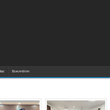
िक्षा
फ़िल्म/मनोरंजन