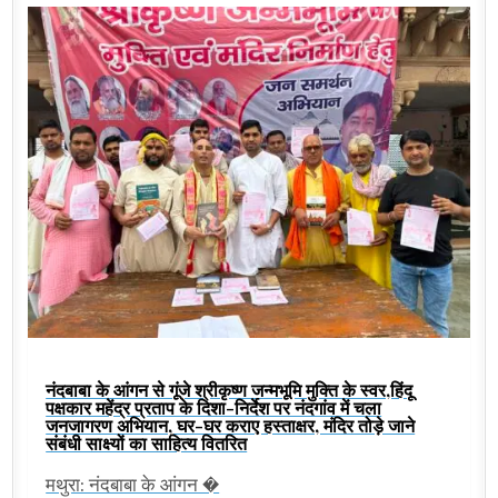
नंदबाबा के आंगन से गूंजे श्रीकृष्ण जन्मभूमि मुक्ति के स्वर,हिंदू
पक्षकार महेंद्र प्रताप के दिशा-निर्देश पर नंदगांव में चला
जनजागरण अभियान, घर-घर कराए हस्ताक्षर, मंदिर तोड़े जाने
संबंधी साक्ष्यों का साहित्य वितरित
मथुरा: नंदबाबा के आंगन �