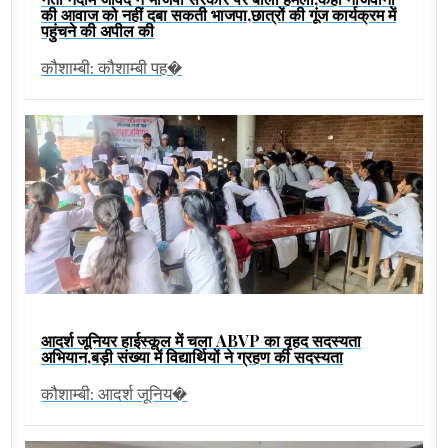
की आवाज को नहीं दबा सकती भाजपा,छात्रों की गूंज कार्यक्रम में
पहुंचने की अपील की
कौशाम्बी: कौशाम्बी पह�
आदर्श जूनियर हाईस्कूल में चला ABVP का वृहद सदस्यता
अभियान,बड़ी संख्या में विद्यार्थियों ने ग्रहण की सदस्यता
कौशाम्बी: आदर्श जूनिय�