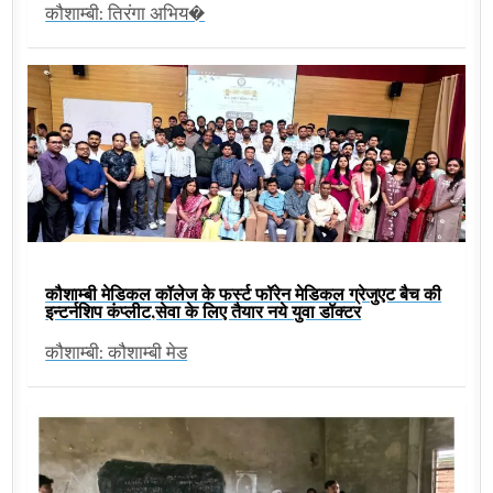
कौशाम्बी: तिरंगा अभिय�
कौशाम्बी मेडिकल कॉलेज के फर्स्ट फॉरेन मेडिकल ग्रेजुएट बैच की
इन्टर्नशिप कंप्लीट,सेवा के लिए तैयार नये युवा डॉक्टर
कौशाम्बी: कौशाम्बी मेड