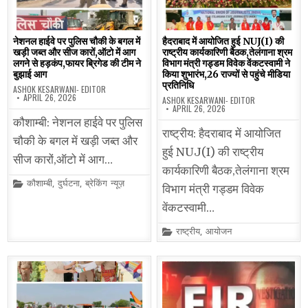
नेशनल हाईवे पर पुलिस चौकी के बगल में
हैदराबाद में आयोजित हुई NUJ(I) की
खड़ी जब्त और सीज कारों,ऑटो में आग
राष्ट्रीय कार्यकारिणी बैठक,तेलंगाना श्रम
लगने से हड़कंप,फायर ब्रिगेड की टीम ने
विभाग मंत्री गड्डम विवेक वेंकटस्वामी ने
बुझाई आग
किया शुभारंभ,26 राज्यों से पहुंचे मीडिया
प्रतिनिधि
ASHOK KESARWANI- EDITOR
APRIL 26, 2026
ASHOK KESARWANI- EDITOR
APRIL 26, 2026
कौशाम्बी: नेशनल हाईवे पर पुलिस
राष्ट्रीय: हैदराबाद में आयोजित
चौकी के बगल में खड़ी जब्त और
हुई NUJ(I) की राष्ट्रीय
सीज कारों,ऑटो में आग…
कार्यकारिणी बैठक,तेलंगाना श्रम
Posted
कौशाम्बी
,
दुर्घटना
,
ब्रेकिंग न्यूज़
विभाग मंत्री गड्डम विवेक
in
वेंकटस्वामी…
Posted
राष्ट्रीय
,
आयोजन
in