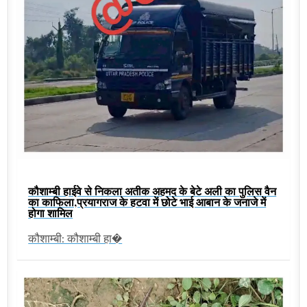
कौशाम्बी हाईवे से निकला अतीक अहमद के बेटे अली का पुलिस वैन
का काफिला,प्रयागराज के हटवा में छोटे भाई आबान के जनाजे में
होगा शामिल
कौशाम्बी: कौशाम्बी हा�