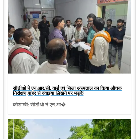
सीडीओ ने एन.आर.सी. वार्ड एवं जिला अस्पताल का किया औचक
निरीक्षण,बाहर से दवाइयां लिखने पर भड़के
कौशाम्बी: सीडीओ ने एन.आ�