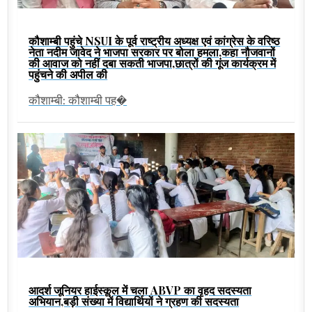
कौशाम्बी पहुंचे NSUI के पूर्व राष्ट्रीय अध्यक्ष एवं कांग्रेस के वरिष्ठ
नेता नदीम जावेद ने भाजपा सरकार पर बोला हमला,कहा नौजवानों
की आवाज को नहीं दबा सकती भाजपा,छात्रों की गूंज कार्यक्रम में
पहुंचने की अपील की
कौशाम्बी: कौशाम्बी पह�
आदर्श जूनियर हाईस्कूल में चला ABVP का वृहद सदस्यता
अभियान,बड़ी संख्या में विद्यार्थियों ने ग्रहण की सदस्यता