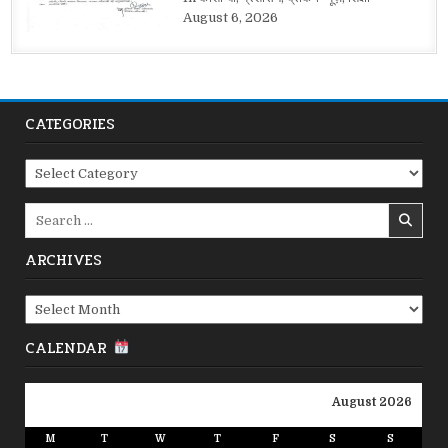
August 6, 2026
CATEGORIES
Categories
Search
for:
ARCHIVES
Archives
CALENDAR
August 2026
M
T
W
T
F
S
S