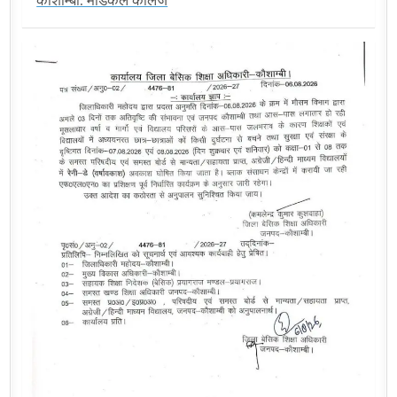
कौशाम्बी: मेडिकल कॉलेज