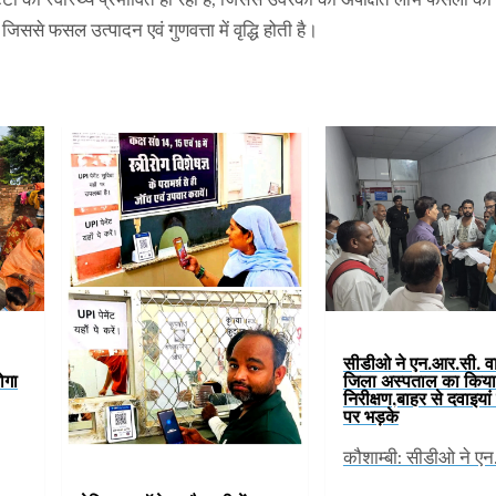
जिससे फसल उत्पादन एवं गुणवत्ता में वृद्धि होती है।
सीडीओ ने एन.आर.सी. वार
ोगा
जिला अस्पताल का कि
निरीक्षण,बाहर से दवाइया
पर भड़के
कौशाम्बी: सीडीओ ने 