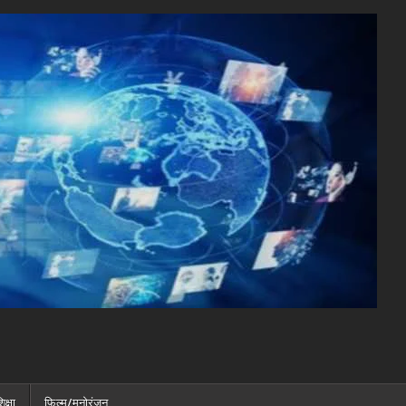
िक्षा
फ़िल्म/मनोरंजन