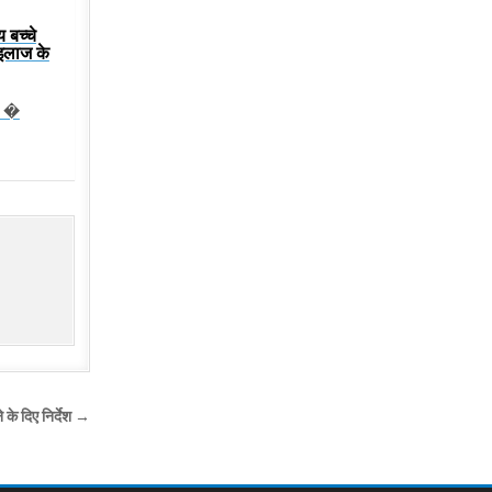
 बच्चे
,इलाज के
ो �
 के दिए निर्देश →