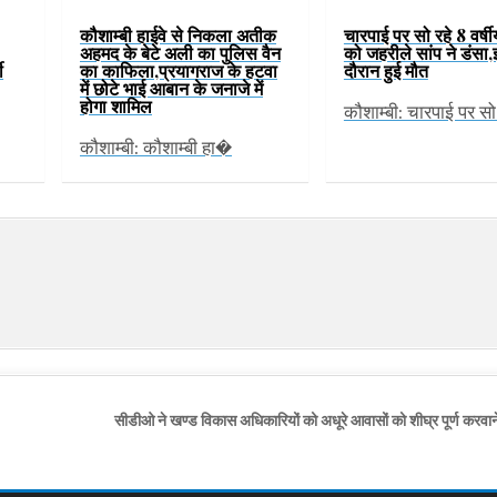
कौशाम्बी हाईवे से निकला अतीक
चारपाई पर सो रहे 8 वर्षीय
अहमद के बेटे अली का पुलिस वैन
को जहरीले सांप ने डंसा
का काफिला,प्रयागराज के हटवा
ी
दौरान हुई मौत
में छोटे भाई आबान के जनाजे में
होगा शामिल
कौशाम्बी: चारपाई पर स
कौशाम्बी: कौशाम्बी हा�
सीडीओ ने खण्ड विकास अधिकारियों को अधूरे आवासों को शीघ्र पूर्ण करवाने