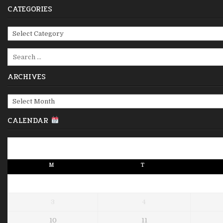
CATEGORIES
Categories
Search
for:
ARCHIVES
Archives
CALENDAR
M
T
3
4
10
11