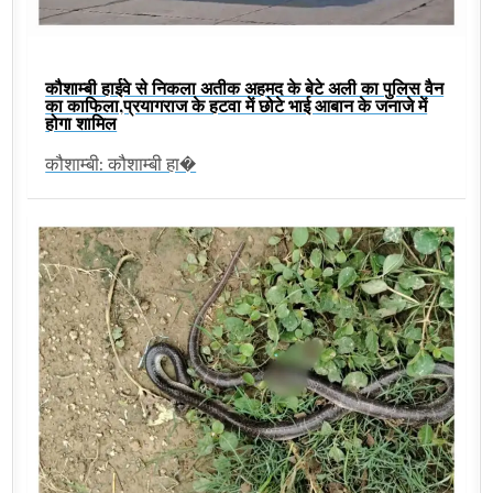
कौशाम्बी हाईवे से निकला अतीक अहमद के बेटे अली का पुलिस वैन
का काफिला,प्रयागराज के हटवा में छोटे भाई आबान के जनाजे में
होगा शामिल
कौशाम्बी: कौशाम्बी हा�