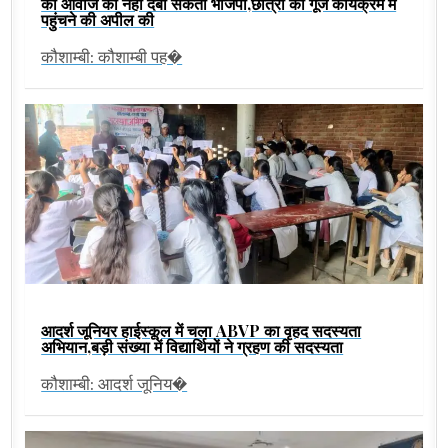
की आवाज को नहीं दबा सकती भाजपा,छात्रों की गूंज कार्यक्रम में
पहुंचने की अपील की
कौशाम्बी: कौशाम्बी पह�
आदर्श जूनियर हाईस्कूल में चला ABVP का वृहद सदस्यता
अभियान,बड़ी संख्या में विद्यार्थियों ने ग्रहण की सदस्यता
कौशाम्बी: आदर्श जूनिय�