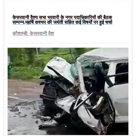
केसरवानी वैश्य सभा भरवारी के नगर पदाधिकारियों की बैठक
सम्पन्न,महर्षि कश्यप की जयंती सहित कई विषयों पर हुई चर्चा
कौशाम्बी: केसरवानी वैश