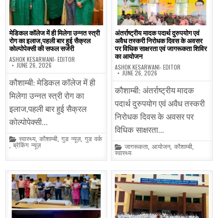
मेडिकल कॉलेज में ही मिलेगा उन्नत स्त्री
अंतर्राष्ट्रीय मादक पदार्थ दुरुपयोग एवं
रोग का इलाज,पहली बार हुई सैक्रल
अवैध तस्करी निरोधक दिवस के अवसर
कोल्पोपेक्सी की सफल सर्जरी
पर विधिक साक्षरता एवं जागरूकता शिविर
का आयोजन
ASHOK KESARWANI- EDITOR
JUNE 26, 2026
ASHOK KESARWANI- EDITOR
JUNE 26, 2026
कौशाम्बी: मेडिकल कॉलेज में ही
कौशाम्बी: अंतर्राष्ट्रीय मादक
मिलेगा उन्नत स्त्री रोग का
पदार्थ दुरुपयोग एवं अवैध तस्करी
इलाज,पहली बार हुई सैक्रल
निरोधक दिवस के अवसर पर
कोल्पोपेक्सी…
विधिक साक्षरता…
Posted
स्वास्थ्य
,
कौशाम्बी
,
गुड न्यूज़
,
गुड वर्क
in
,
ब्रेकिंग न्यूज़
Posted
जागरूकता
,
आयोजन
,
कौशाम्बी
,
in
स्वास्थ्य