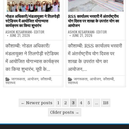
नोडल अधिकारी/मंडलायुक्त ने तिलगोड़ी
RSS कार्यालय भरवारी में अंतर्राष्ट्रीय
स्टेडियम में आयोजित योगाभ्यास
योग दिवस पर शाखा के उपरांत योग का
कार्यक्रम का किया शुभारंभ
आयोजन
ASHOK KESARWANI- EDITOR
ASHOK KESARWANI- EDITOR
JUNE 21, 2026
JUNE 21, 2026
कौशाम्बी: नोडल अधिकारी/
कौशाम्बी: RSS कार्यालय भरवारी
मंडलायुक्त ने तिलगोड़ी स्टेडियम
में अंतर्राष्ट्रीय योग दिवस पर
में आयोजित योगाभ्यास कार्यक्रम
शाखा के उपरांत योग का
का किया शुभारंभ, यूपी के…
आयोजन,…
Posted
Posted
जागरूकता
,
आयोजन
,
कौशाम्बी
,
जागरूकता
,
आयोजन
,
कौशाम्बी
,
in
in
स्वास्थ्य
स्वास्थ्य
Posts
← Newer posts
1
2
3
4
5
…
118
pagination
Older posts →