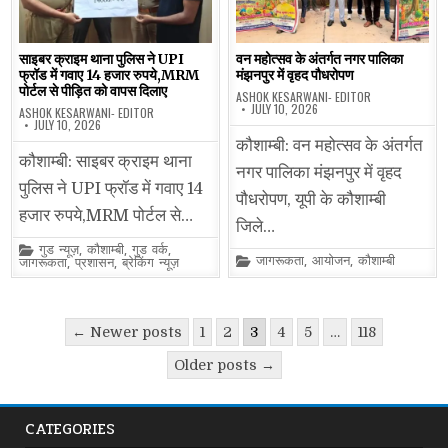
साइबर क्राइम थाना पुलिस ने UPI
वन महोत्सव के अंतर्गत नगर पालिका
फ्रॉड में गवाए 14 हजार रुपये,MRM
मंझनपुर में वृहद पौधरोपण
पोर्टल से पीड़ित को वापस दिलाए
ASHOK KESARWANI- EDITOR
JULY 10, 2026
ASHOK KESARWANI- EDITOR
JULY 10, 2026
कौशाम्बी: वन महोत्सव के अंतर्गत
कौशाम्बी: साइबर क्राइम थाना
नगर पालिका मंझनपुर में वृहद
पुलिस ने UPI फ्रॉड में गवाए 14
पौधरोपण, यूपी के कौशाम्बी
हजार रुपये,MRM पोर्टल से…
जिले…
Posted
गुड न्यूज़
,
कौशाम्बी
,
गुड वर्क
,
Posted
जागरूकता
,
आयोजन
,
कौशाम्बी
in
जागरूकता
,
प्रशासन
,
ब्रेकिंग न्यूज़
in
Posts
← Newer posts
1
2
3
4
5
…
118
pagination
Older posts →
CATEGORIES