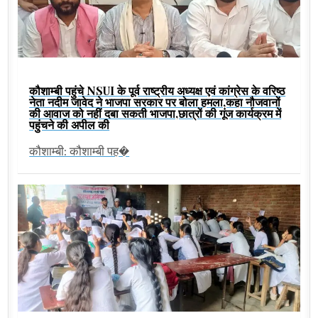
कौशाम्बी पहुंचे NSUI के पूर्व राष्ट्रीय अध्यक्ष एवं कांग्रेस के वरिष्ठ
नेता नदीम जावेद ने भाजपा सरकार पर बोला हमला,कहा नौजवानों
की आवाज को नहीं दबा सकती भाजपा,छात्रों की गूंज कार्यक्रम में
पहुंचने की अपील की
कौशाम्बी: कौशाम्बी पह�