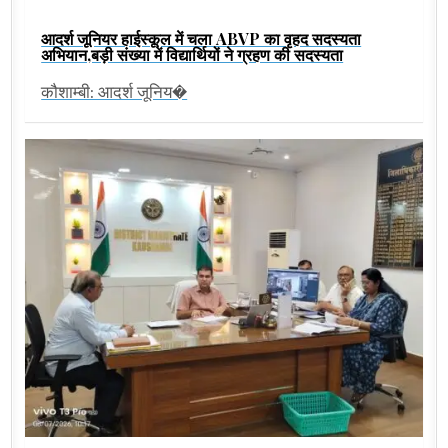
आदर्श जूनियर हाईस्कूल में चला ABVP का वृहद सदस्यता
अभियान,बड़ी संख्या में विद्यार्थियों ने ग्रहण की सदस्यता
कौशाम्बी: आदर्श जूनिय�