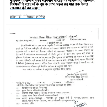
मेडिकल कॉलेज में विश्व स्तनपान सप्ताह पर जागरूकता अभियान,
विशेषज्ञों ने बताए माँ के दूध के लाभ, पहले छह माह तक केवल
स्तनपान देने का आह्वान
कौशाम्बी: मेडिकल कॉलेज