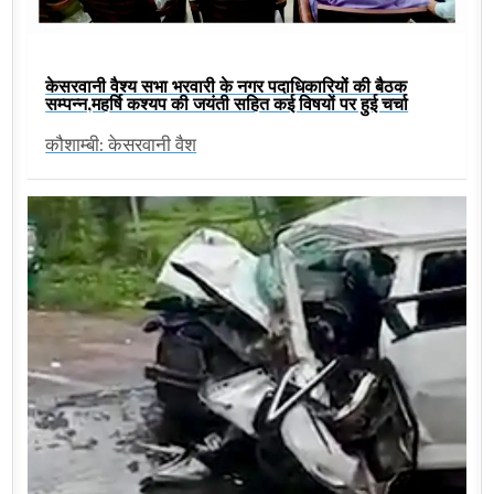
केसरवानी वैश्य सभा भरवारी के नगर पदाधिकारियों की बैठक
सम्पन्न,महर्षि कश्यप की जयंती सहित कई विषयों पर हुई चर्चा
कौशाम्बी: केसरवानी वैश