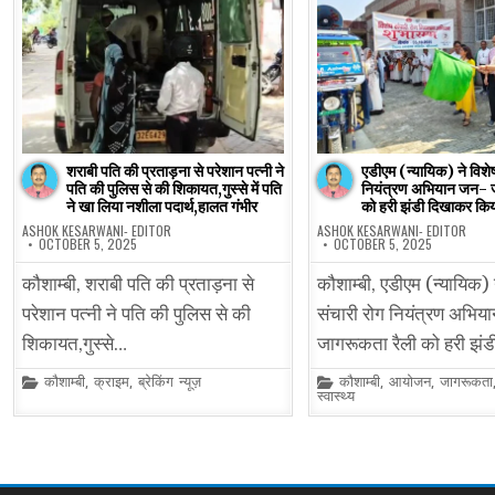
शराबी पति की प्रताड़ना से परेशान पत्नी ने
एडीएम (न्यायिक) ने विशेष
पति की पुलिस से की शिकायत,गुस्से में पति
नियंत्रण अभियान जन- ज
ने खा लिया नशीला पदार्थ,हालत गंभीर
को हरी झंडी दिखाकर किय
ASHOK KESARWANI- EDITOR
ASHOK KESARWANI- EDITOR
OCTOBER 5, 2025
OCTOBER 5, 2025
कौशाम्बी, शराबी पति की प्रताड़ना से
कौशाम्बी, एडीएम (न्यायिक) 
परेशान पत्नी ने पति की पुलिस से की
संचारी रोग नियंत्रण अभिय
शिकायत,गुस्से…
जागरूकता रैली को हरी झं
Posted
Posted
कौशाम्बी
,
क्राइम
,
ब्रेकिंग न्यूज़
कौशाम्बी
,
आयोजन
,
जागरूकता
in
in
स्वास्थ्य