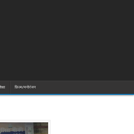
िक्षा
फ़िल्म/मनोरंजन