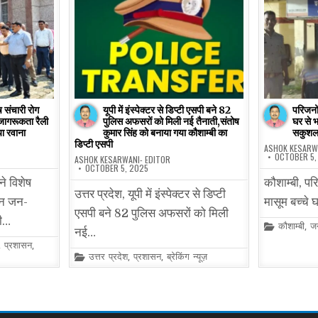
 संचारी रोग
यूपी में इंस्पेक्टर से डिप्टी एसपी बने 82
परिजनों 
ागरूकता रैली
पुलिस अफसरों को मिली नई तैनाती,संतोष
घर से भ
ा रवाना
कुमार सिंह को बनाया गया कौशाम्बी का
सकुशल
डिप्टी एसपी
ASHOK KESARW
OCTOBER 5,
ASHOK KESARWANI- EDITOR
OCTOBER 5, 2025
ने विशेष
कौशाम्बी, परि
उत्तर प्रदेश, यूपी में इंस्पेक्टर से डिप्टी
ान जन-
मासूम बच्चे 
एसपी बने 82 पुलिस अफसरों को मिली
डी…
Posted
कौशाम्बी
,
ज
नई…
in
,
प्रशासन
,
Posted
उत्तर प्रदेश
,
प्रशासन
,
ब्रेकिंग न्यूज़
in