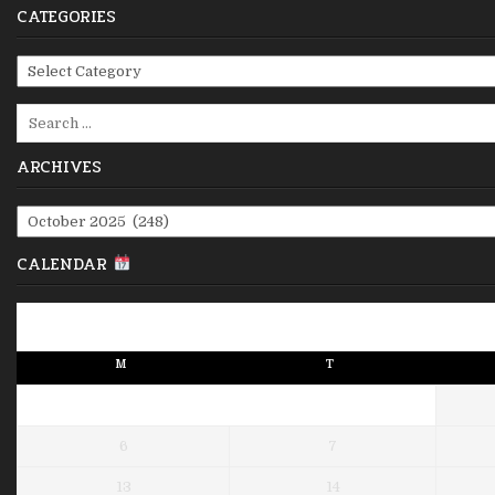
CATEGORIES
Categories
Search
for:
ARCHIVES
Archives
CALENDAR
M
T
6
7
13
14