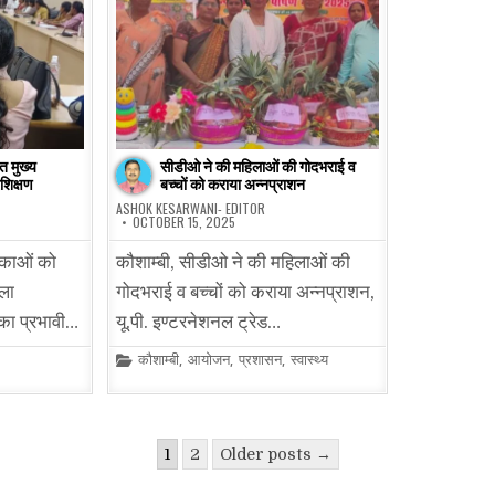
त मुख्य
सीडीओ ने की महिलाओं की गोदभराई व
शिक्षण
बच्चों को कराया अन्नप्राशन
ASHOK KESARWANI- EDITOR
OCTOBER 15, 2025
विकाओं को
कौशाम्बी, सीडीओ ने की महिलाओं की
िला
गोदभराई व बच्चों को कराया अन्नप्राशन,
का प्रभावी…
यू.पी. इण्टरनेशनल ट्रेड…
Posted
कौशाम्बी
,
आयोजन
,
प्रशासन
,
स्वास्थ्य
in
1
2
Older posts →