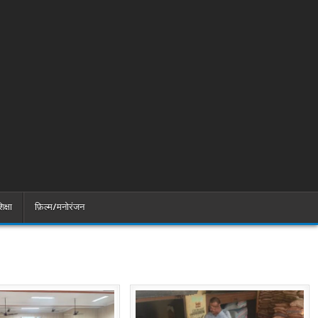
िक्षा
फ़िल्म/मनोरंजन