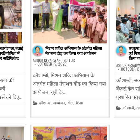
 कार्यशाला,बताई
मिशन शक्ति अभियान के अंतर्गत महिला
उत्कृष्ट
रतियोगिता में
मैराथन दौड़ का किया गया आयोजन
एवं मिश
र सर्टिफिकेट
किया ग
ASHOK KESARWANI- EDITOR
OCTOBER 15, 2025
ASHOK KESARW
OCTOBER 15
कौशाम्बी, मिशन शक्ति अभियान के
मेकअप की
कौशाम्बी, उत्
अंतर्गत महिला मैराथन दौड़ का किया गया
 की
बैंकर्स,बैंक 
आयोजन, यूपी के…
िनर्स को दिए…
प्रशस्ति पत
Posted
कौशाम्बी
,
आयोजन
,
खेल
,
शिक्षा
in
Posted
कौशाम्बी
,
आ
in