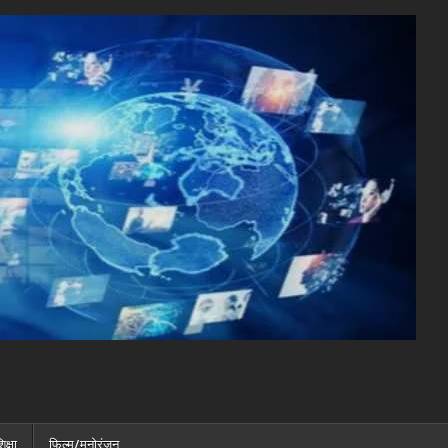
िक्षा
फ़िल्म/मनोरंजन