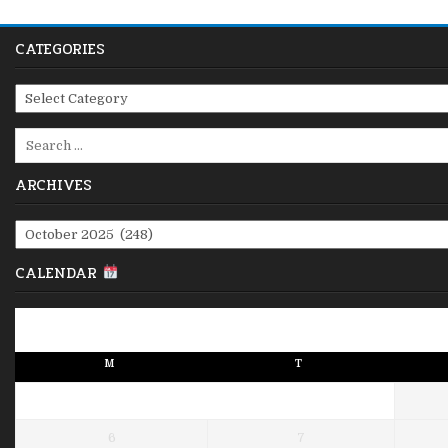
pagination
CATEGORIES
Categories
Search
for:
ARCHIVES
Archives
CALENDAR
M
T
6
7