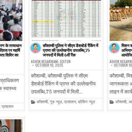
रण के तत्वाधान
कौशाम्बी पुलिस ने सीएम डैशबोर्ड रैंकिंग में
मिशन श
 दिवस पर महर्षि
प्राप्त की उल्लेखनीय उपलब्धि,75
अभियान
कता शिविर का
जनपदों में मिली 6वीं रैंक
आयोज
ASHOK KESARWANI- EDITOR
ASHOK KESARW
OCTOBER 10, 2025
OCTOBER 10
कौशाम्बी, कौशाम्बी पुलिस ने सीएम
कौशाम्बी, मि
 प्राधिकरण
डैशबोर्ड रैंकिंग में प्राप्त की उल्लेखनीय
जागरूकता अ
 स्वास्थ्य
उपलब्धि,75 जनपदों में मिली…
लाइन में का
Posted
Posted
कौशाम्बी
,
गुड न्यूज़
,
प्रशासन
,
ब्रेकिंग न्यूज़
कौशाम्बी
,
आ
in
in
,
प्रशासन