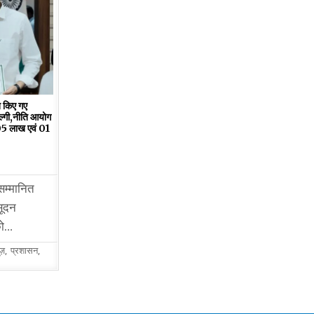
त किए गए
ुल्गी,नीति आयोग
 05 लाख एवं 01
 सम्मानित
सूदन
को…
ूज़
,
प्रशासन
,