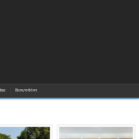
िक्षा
फ़िल्म/मनोरंजन