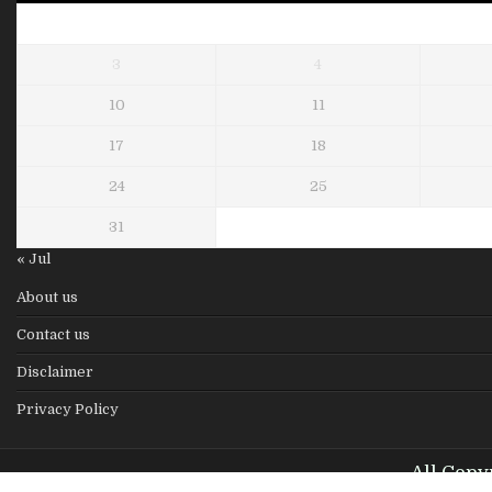
3
4
10
11
17
18
24
25
31
« Jul
About us
Contact us
Disclaimer
Privacy Policy
All Copy