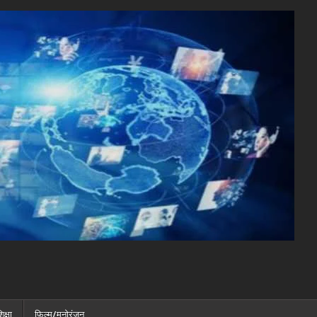
िक्षा
फ़िल्म/मनोरंजन