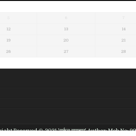
5
6
7
12
13
14
19
20
21
26
27
28
right Reserved ©-2021 'सर्कल समाचार' Author: Mob.No: 9