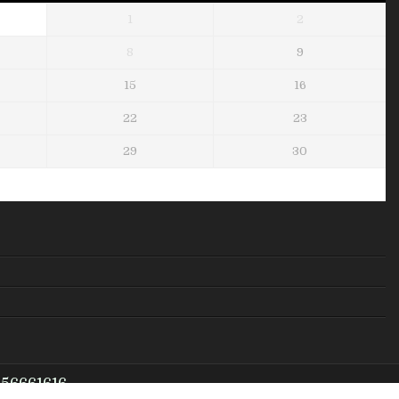
1
2
8
9
15
16
22
23
29
30
956661616