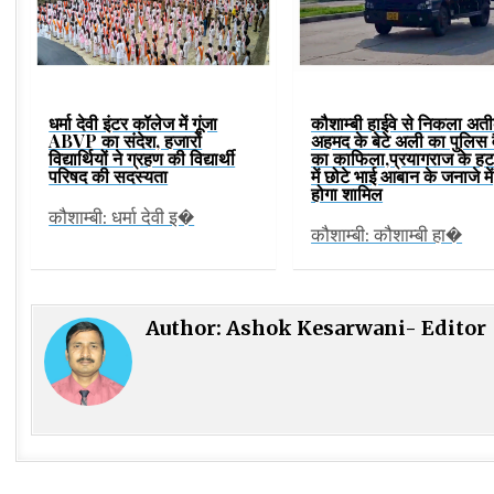
कौशाम्बी हाईवे से निकला अत
धर्मा देवी इंटर कॉलेज में गूंजा
अहमद के बेटे अली का पुलिस 
ABVP का संदेश, हजारों
का काफिला,प्रयागराज के हट
विद्यार्थियों ने ग्रहण की विद्यार्थी
में छोटे भाई आबान के जनाजे में
परिषद की सदस्यता
होगा शामिल
कौशाम्बी: धर्मा देवी इ�
कौशाम्बी: कौशाम्बी हा�
Author:
Ashok Kesarwani- Editor