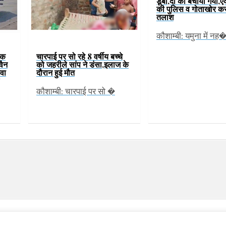
डूबी,दो को बचाया गया,ए
की पुलिस व गोताखोर कर
तलाश
कौशाम्बी: यमुना में नह
ीक
चारपाई पर सो रहे 8 वर्षीय बच्चे
वैन
को जहरीले सांप ने डंसा,इलाज के
वा
दौरान हुई मौत
कौशाम्बी: चारपाई पर सो �