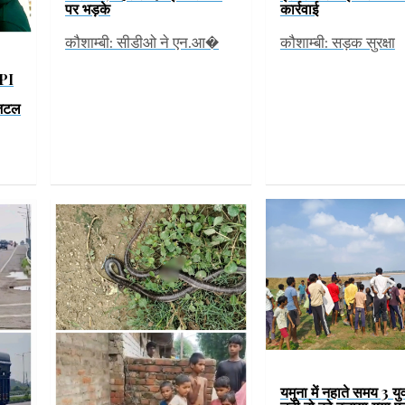
पर भड़के
कार्रवाई
कौशाम्बी: सीडीओ ने एन.आ�
कौशाम्बी: सड़क सुरक्षा
UPI
जिटल
यमुना में नहाते समय 3 यु