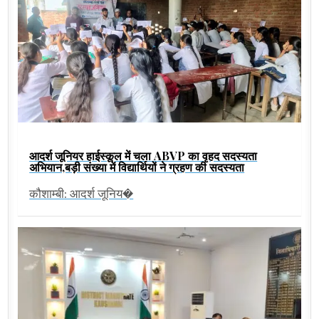
आदर्श जूनियर हाईस्कूल में चला ABVP का वृहद सदस्यता
अभियान,बड़ी संख्या में विद्यार्थियों ने ग्रहण की सदस्यता
कौशाम्बी: आदर्श जूनिय�