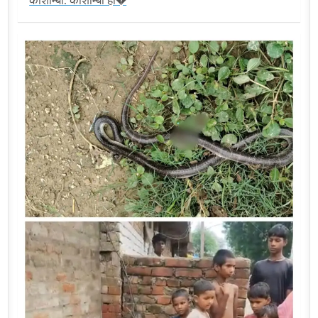
कौशाम्बी: कौशाम्बी हा�