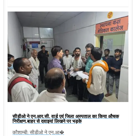
सीडीओ ने एन.आर.सी. वार्ड एवं जिला अस्पताल का किया औचक
निरीक्षण,बाहर से दवाइयां लिखने पर भड़के
कौशाम्बी: सीडीओ ने एन.आ�