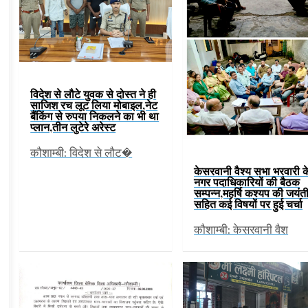
विदेश से लौटे युवक से दोस्त ने ही
साजिश रच लूट लिया मोबाइल,नेट
बैंकिंग से रुपया निकलने का भी था
प्लान,तीन लुटेरे अरेस्ट
कौशाम्बी: विदेश से लौट�
केसरवानी वैश्य सभा भरवारी क
नगर पदाधिकारियों की बैठक
सम्पन्न,महर्षि कश्यप की जयंत
सहित कई विषयों पर हुई चर्चा
कौशाम्बी: केसरवानी वैश