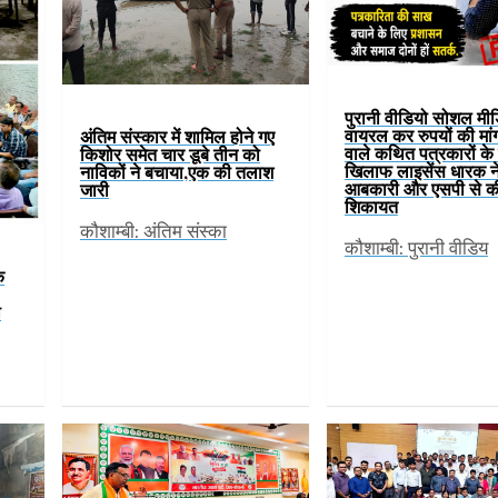
पुरानी वीडियो सोशल मी
वायरल कर रुपयों की मां
अंतिम संस्कार में शामिल होने गए
वाले कथित पत्रकारों के ग
किशोर समेत चार डूबे तीन को
खिलाफ लाइसेंस धारक न
नाविकों ने बचाया,एक की तलाश
आबकारी और एसपी से क
जारी
शिकायत
कौशाम्बी: अंतिम संस्का
कौशाम्बी: पुरानी वीडिय
े
ी