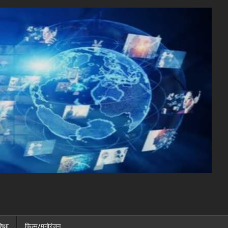
िक्षा
फ़िल्म/मनोरंजन