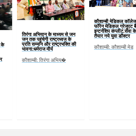
कौशाम्बी मेडिकल कॉलेज 
फॉरेन मेडिकल ग्रेजुएट 
इन्टर्नशिप कंप्लीट,सेवा क
तिरंगा अभियान के माध्यम से जन
तैयार नये युवा डॉक्टर
जन तक पहुंचेगी राष्ट्रध्वज के
प्रति सम्मान और राष्ट्रभक्ति की
 के
कौशाम्बी: कौशाम्बी मेड
भावना:धर्मराज मौर्य
ार
कौशाम्बी: तिरंगा अभिय�