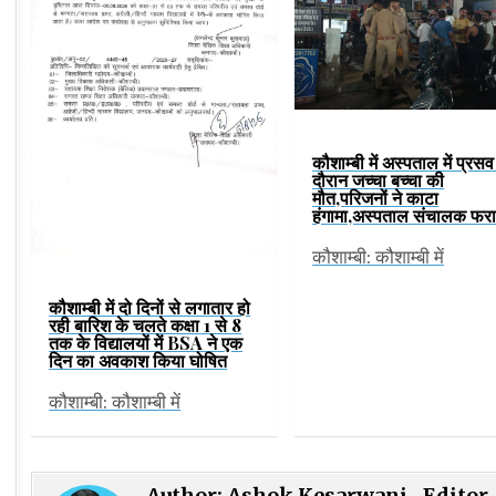
कौशाम्बी में अस्पताल में प्रसव
दौरान जच्चा बच्चा की
मौत,परिजनों ने काटा
हंगामा,अस्पताल संचालक फर
कौशाम्बी: कौशाम्बी में
कौशाम्बी में दो दिनों से लगातार हो
रही बारिश के चलते कक्षा 1 से 8
तक के विद्यालयों में BSA ने एक
दिन का अवकाश किया घोषित
कौशाम्बी: कौशाम्बी में
Author:
Ashok Kesarwani- Editor