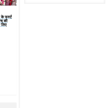
के फर्स्ट
बैच की
े लिए