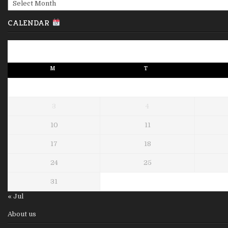
Archives
CALENDAR
M
T
3
4
10
11
17
18
24
25
31
« Jul
About us