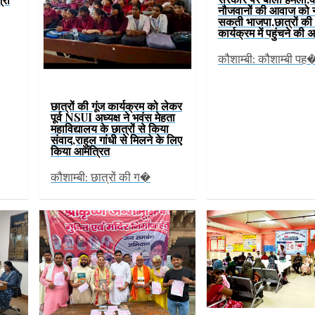
नौजवानों की आवाज को न
सकती भाजपा,छात्रों की 
कार्यक्रम में पहुंचने की
कौशाम्बी: कौशाम्बी पह
छात्रों की गूंज कार्यक्रम को लेकर
पूर्व NSUI अध्यक्ष ने भवंस मेहता
महाविद्यालय के छात्रों से किया
संवाद,राहुल गांधी से मिलने के लिए
किया आमंत्रित
कौशाम्बी: छात्रों की ग�