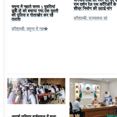
राम दर्शन रेल पथ कॉरिडोर के
यमुना में नहाते समय 3 युवतियां
शीघ्र निर्माण की उठाई मांग
डूबी,दो को बचाया गया,एक युवती
की पुलिस व गोताखोर कर रहे
कौशाम्बी: राज्यसभा सां
तलाश
कौशाम्बी: यमुना में नह�
आदर्श जूनियर हाईस्कूल में चला