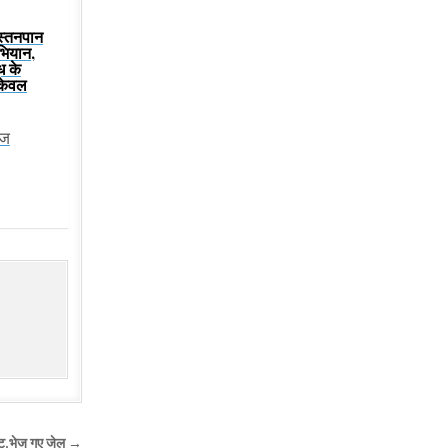
 स्तनपान
भियान,
ूध के
केवल
ेज
ेस्ट,भेज गए जेल →