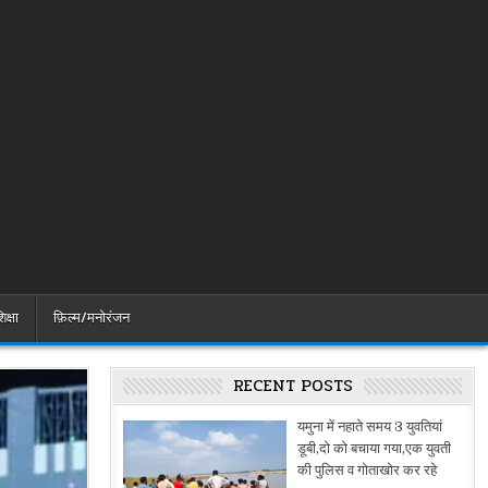
िक्षा
फ़िल्म/मनोरंजन
RECENT POSTS
यमुना में नहाते समय 3 युवतियां
डूबी,दो को बचाया गया,एक युवती
की पुलिस व गोताखोर कर रहे