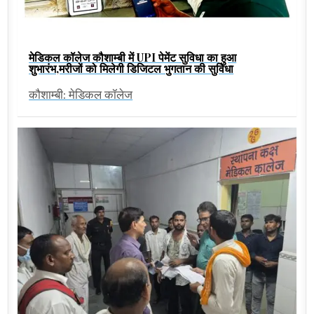
मेडिकल कॉलेज कौशाम्बी में UPI पेमेंट सुविधा का हुआ
शुभारंभ,मरीजों को मिलेगी डिजिटल भुगतान की सुविधा
कौशाम्बी: मेडिकल कॉलेज