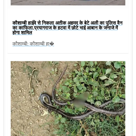
कौशाम्बी हाईवे से निकला अतीक अहमद के बेटे अली का पुलिस वैन
का काफिला,प्रयागराज के हटवा में छोटे भाई आबान के जनाजे में
होगा शामिल
कौशाम्बी: कौशाम्बी हा�