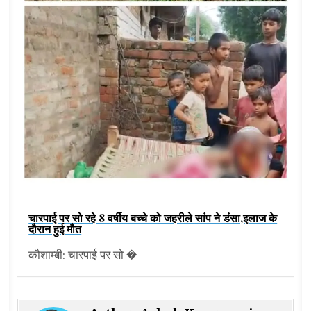
चारपाई पर सो रहे 8 वर्षीय बच्चे को जहरीले सांप ने डंसा,इलाज के
दौरान हुई मौत
कौशाम्बी: चारपाई पर सो �