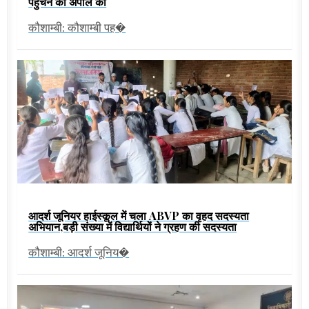
पहुंचने की अपील की
कौशाम्बी: कौशाम्बी पह�
आदर्श जूनियर हाईस्कूल में चला ABVP का वृहद सदस्यता
अभियान,बड़ी संख्या में विद्यार्थियों ने ग्रहण की सदस्यता
कौशाम्बी: आदर्श जूनिय�