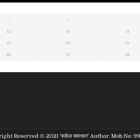
5
6
7
12
13
14
19
20
21
26
27
28
right Reserved ©-2021 'सर्कल समाचार' Author: Mob.No: 9