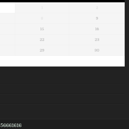
1
2
8
9
15
16
22
23
29
30
956661616