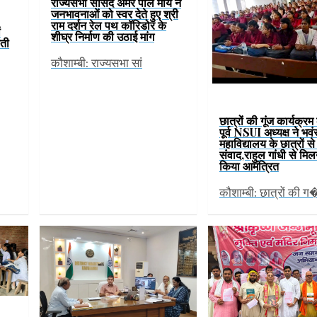
राज्यसभा सांसद अमर पाल मौर्य ने
जनभावनाओं को स्वर देते हुए श्री
राम दर्शन रेल पथ कॉरिडोर के
ं
शीघ्र निर्माण की उठाई मांग
वती
कौशाम्बी: राज्यसभा सां
छात्रों की गूंज कार्यक्र
पूर्व NSUI अध्यक्ष ने भव
महाविद्यालय के छात्रों स
संवाद,राहुल गांधी से मिल
किया आमंत्रित
कौशाम्बी: छात्रों की ग