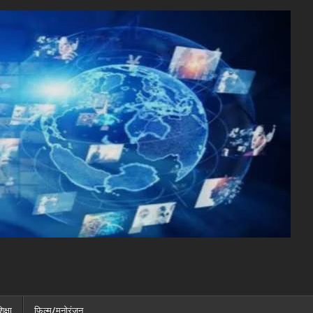
िक्षा
फ़िल्म/मनोरंजन