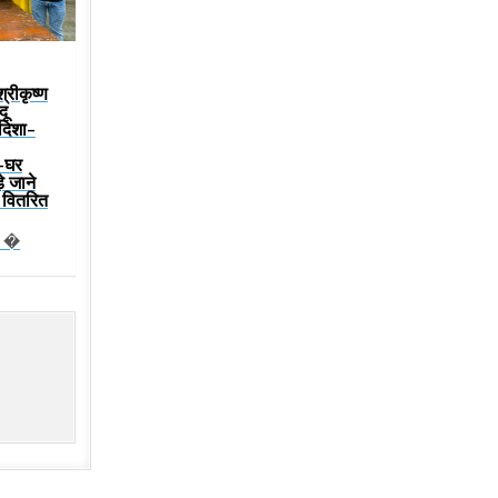
श्रीकृष्ण
दू
 दिशा-
-घर
़े जाने
्य वितरित
न �