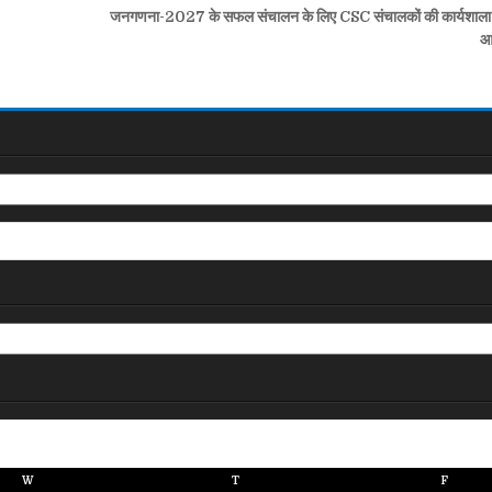
जनगणना-2027 के सफल संचालन के लिए CSC संचालकों की कार्यशाला
आ
W
T
F