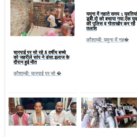
यमुना में नहाते समय 3 युवतिया
डूबी,दो को बचाया गया,एक यु
की पुलिस व गोताखोर कर रहे
तलाश
कौशाम्बी: यमुना में नह�
चारपाई पर सो रहे 8 वर्षीय बच्चे
को जहरीले सांप ने डंसा,इलाज के
दौरान हुई मौत
कौशाम्बी: चारपाई पर सो �