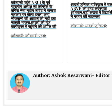
कौशाम्बी पहुंचे NSUI के पूर्व
आदर्श जूनियर हाईस्कूल में चल
राष्ट्रीय अध्यक्ष एवं कांग्रेस के
ABVP का वृहद सदस्यता
वरिष्ठ नेता नदीम जावेद ने भाजपा
अभियान,बड़ी संख्या में विद्यार्थि
सरकार पर बोला हमला,कहा
ने ग्रहण की सदस्यता
नौजवानों की आवाज को नहीं दबा
सकती भाजपा,छात्रों की गूंज
कौशाम्बी: आदर्श जूनिय�
कार्यक्रम में पहुंचने की अपील की
कौशाम्बी: कौशाम्बी पह�
Author:
Ashok Kesarwani- Editor