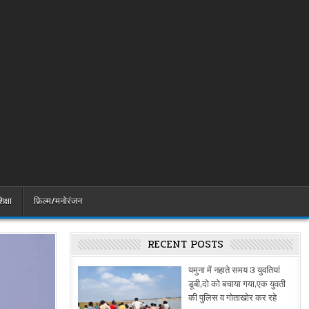
िक्षा
फ़िल्म/मनोरंजन
RECENT POSTS
यमुना में नहाते समय 3 युवतियां
डूबी,दो को बचाया गया,एक युवती
की पुलिस व गोताखोर कर रहे