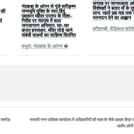
सप्ताह पर जागरूकता अ
नंदबाबा के आंगन से गूंजे श्रीकृष्ण
विशेषज्ञों ने बताए माँ के द
ं की
जन्मभूमि मुक्ति के स्वर,हिंदू
लाभ, पहले छह माह तक 
पक्षकार महेंद्र प्रताप के दिशा-
स्तनपान देने का आह्वान
्य
निर्देश पर नंदगांव में चला
जनजागरण अभियान, घर-घर
कौशाम्बी: मेडिकल कॉल
कराए हस्ताक्षर, मंदिर तोड़े जाने
संबंधी साक्ष्यों का साहित्य वितरित
मथुरा: नंदबाबा के आंगन �
सस्पेंड
भरवारी नगर पालिका कार्यालय में अधिकारियों की नाक के नीचे आधार केंद्र
आरोप,लोगों 