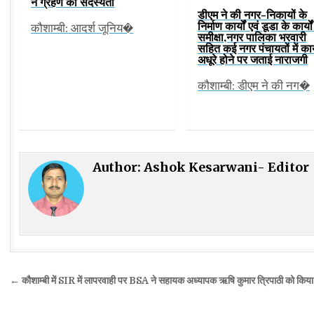
ने ग्रहण की सदस्यता
डीएम ने की नगर-निकायों के
निर्माण कार्यों एवं डूडा के कार्यो
कौशाम्बी: आदर्श जूनिय�
समीक्षा,नगर पालिका भरवारी
सहित कई नगर पंचायतों में कार
अधूरे होने पर जताई नाराजगी
कौशाम्बी: डीएम ने की नग�
Author:
Ashok Kesarwani- Editor
Post
← कौशाम्बी में SIR में लापरवाही पर BSA ने सहायक अध्यापक ऋषि कुमार त्रिपाठी को किया 
navigation