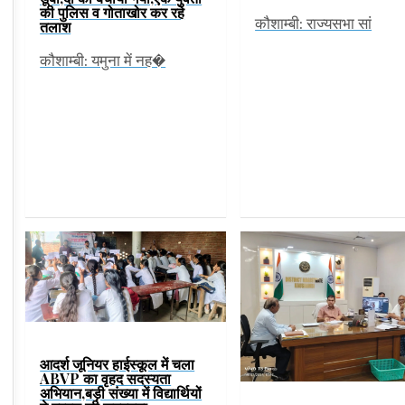
की पुलिस व गोताखोर कर रहे
कौशाम्बी: राज्यसभा सां
तलाश
कौशाम्बी: यमुना में नह�
आदर्श जूनियर हाईस्कूल में चला
ABVP का वृहद सदस्यता
अभियान,बड़ी संख्या में विद्यार्थियों