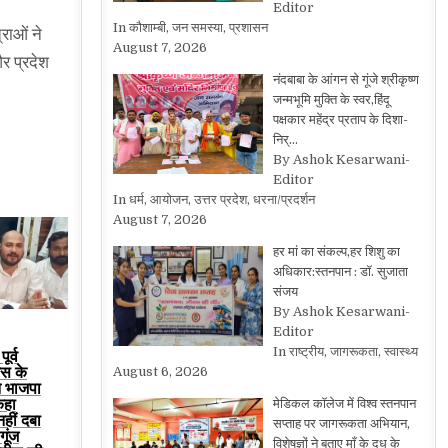
Editor
In कौशाम्बी, जन समस्या, प्रशासन
राओं ने
August 7, 2026
र प्रदेश
नंदबाबा के आंगन से गूंजे श्रीकृष्ण
जन्मभूमि मुक्ति के स्वर,हिंदू
पक्षकार महेंद्र प्रताप के दिशा-
निर्…
By Ashok Kesarwani-
Editor
In धर्म, आयोजन, उत्तर प्रदेश, धरना/प्रदर्शन
August 7, 2026
हर मां का संकल्प,हर शिशु का
अधिकार:स्तनपान : डॉ. सुजाता
संजय
By Ashok Kesarwani-
Editor
In राष्ट्रीय, जागरूकता, स्वास्थ्य
ूर्व
रेस के
August 6, 2026
ने भाजपा
कहा
मेडिकल कॉलेज में विश्व स्तनपान
हीं दबा
सप्ताह पर जागरूकता अभियान,
गूंज
विशेषज्ञों ने बताए माँ के दूध के