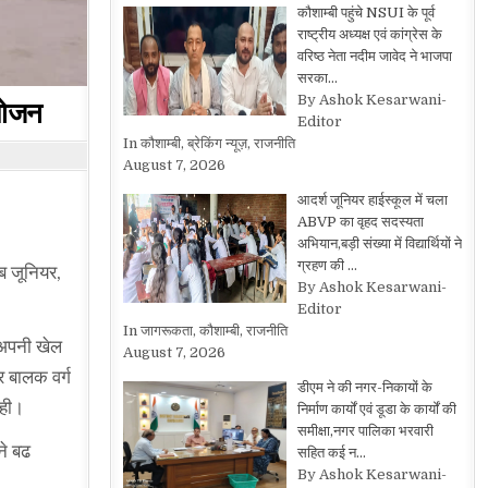
कौशाम्बी पहुंचे NSUI के पूर्व
राष्ट्रीय अध्यक्ष एवं कांग्रेस के
वरिष्ठ नेता नदीम जावेद ने भाजपा
सरका…
By Ashok Kesarwani-
आयोजन
Editor
In कौशाम्बी, ब्रेकिंग न्यूज़, राजनीति
August 7, 2026
आदर्श जूनियर हाईस्कूल में चला
ABVP का वृहद सदस्यता
अभियान,बड़ी संख्या में विद्यार्थियों ने
ग्रहण की …
सब जूनियर,
By Ashok Kesarwani-
Editor
In जागरूकता, कौशाम्बी, राजनीति
 अपनी खेल
August 7, 2026
र बालक वर्ग
डीएम ने की नगर-निकायों के
रही।
निर्माण कार्यों एवं डूडा के कार्यों की
समीक्षा,नगर पालिका भरवारी
ने बढ
सहित कई न…
By Ashok Kesarwani-