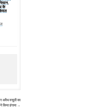
भियान,
ूध के
केवल
ेज
 पर अवैध वसूली का
ने किया हंगामा →