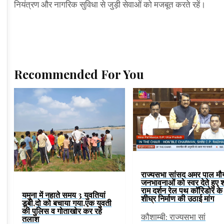
नियंत्रण और नागरिक सुविधा से जुड़ी सेवाओं को मजबूत करते रहें।
Recommended For You
राज्यसभा सांसद अमर पाल मौर्
जनभावनाओं को स्वर देते हुए श
राम दर्शन रेल पथ कॉरिडोर के
यमुना में नहाते समय 3 युवतियां
शीघ्र निर्माण की उठाई मांग
डूबी,दो को बचाया गया,एक युवती
की पुलिस व गोताखोर कर रहे
कौशाम्बी: राज्यसभा सां
तलाश