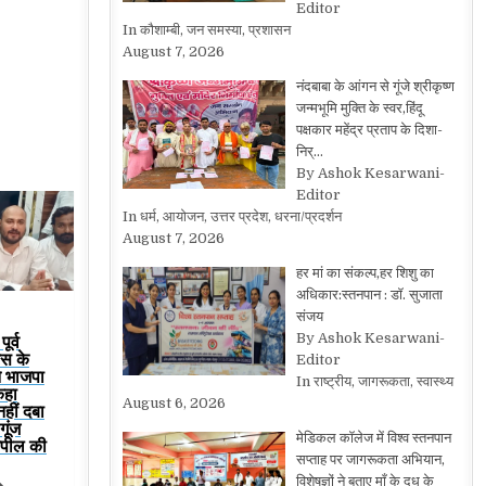
Editor
In कौशाम्बी, जन समस्या, प्रशासन
August 7, 2026
नंदबाबा के आंगन से गूंजे श्रीकृष्ण
जन्मभूमि मुक्ति के स्वर,हिंदू
पक्षकार महेंद्र प्रताप के दिशा-
निर्…
By Ashok Kesarwani-
Editor
In धर्म, आयोजन, उत्तर प्रदेश, धरना/प्रदर्शन
August 7, 2026
हर मां का संकल्प,हर शिशु का
अधिकार:स्तनपान : डॉ. सुजाता
संजय
By Ashok Kesarwani-
ूर्व
रेस के
Editor
ने भाजपा
In राष्ट्रीय, जागरूकता, स्वास्थ्य
कहा
August 6, 2026
हीं दबा
गूंज
मेडिकल कॉलेज में विश्व स्तनपान
 अपील की
सप्ताह पर जागरूकता अभियान,
विशेषज्ञों ने बताए माँ के दूध के