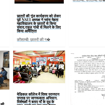
कौशाम्बी: कौशाम्बी पह
छात्रों की गूंज कार्यक्रम को लेकर
पूर्व NSUI अध्यक्ष ने भवंस मेहता
महाविद्यालय के छात्रों से किया
संवाद,राहुल गांधी से मिलने के लिए
किया आमंत्रित
कौशाम्बी: छात्रों की ग�
मेडिकल कॉलेज में विश्व स्तनपान
सप्ताह पर जागरूकता अभियान,
विशेषज्ञों ने बताए माँ के दूध के
ं की