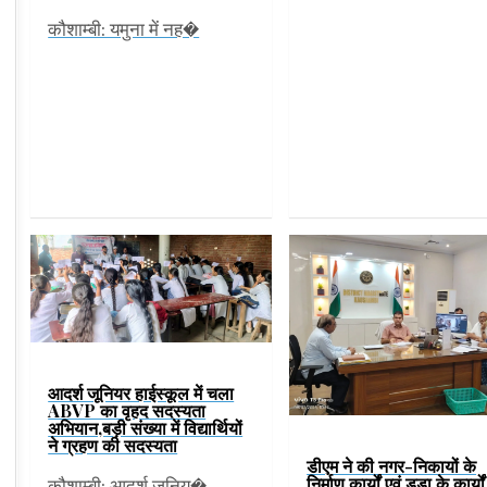
कौशाम्बी: यमुना में नह�
आदर्श जूनियर हाईस्कूल में चला
ABVP का वृहद सदस्यता
अभियान,बड़ी संख्या में विद्यार्थियों
ने ग्रहण की सदस्यता
डीएम ने की नगर-निकायों के
निर्माण कार्यों एवं डूडा के कार्यो
कौशाम्बी: आदर्श जूनिय�