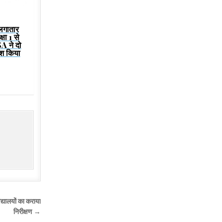
 लगातार
षा 1 से
SA ने दो
श किया
्यालयों का कराया
निरीक्षण →