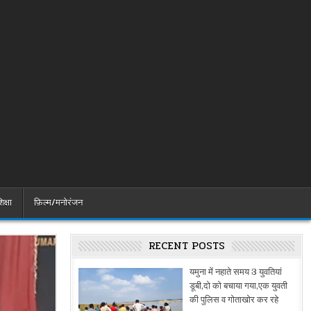
िक्षा
फ़िल्म/मनोरंजन
RECENT POSTS
यमुना में नहाते समय 3 युवतियां
डूबी,दो को बचाया गया,एक युवती
की पुलिस व गोताखोर कर रहे