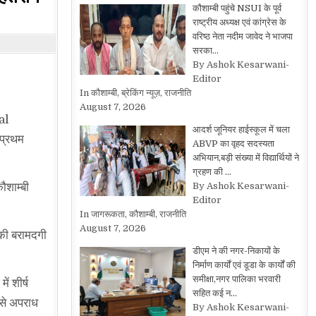
कौशाम्बी पहुंचे NSUI के पूर्व
राष्ट्रीय अध्यक्ष एवं कांग्रेस के
वरिष्ठ नेता नदीम जावेद ने भाजपा
सरका…
By Ashok Kesarwani-
Editor
In कौशाम्बी, ब्रेकिंग न्यूज़, राजनीति
August 7, 2026
ral
आदर्श जूनियर हाईस्कूल में चला
 प्रथम
ABVP का वृहद सदस्यता
अभियान,बड़ी संख्या में विद्यार्थियों ने
ग्रहण की …
By Ashok Kesarwani-
ौशाम्बी
Editor
In जागरूकता, कौशाम्बी, राजनीति
August 7, 2026
 की बरामदगी
डीएम ने की नगर-निकायों के
निर्माण कार्यों एवं डूडा के कार्यों की
समीक्षा,नगर पालिका भरवारी
ं शीर्ष
सहित कई न…
म से अपराध
By Ashok Kesarwani-