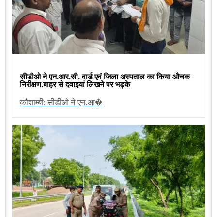
सीडीओ ने एन.आर.सी. वार्ड एवं जिला अस्पताल का किया औचक
निरीक्षण,बाहर से दवाइयां लिखने पर भड़के
कौशाम्बी: सीडीओ ने एन.आ�