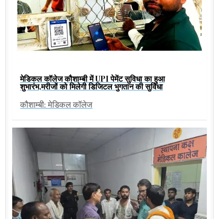
मेडिकल कॉलेज कौशाम्बी में UPI पेमेंट सुविधा का हुआ
शुभारंभ,मरीजों को मिलेगी डिजिटल भुगतान की सुविधा
कौशाम्बी: मेडिकल कॉलेज