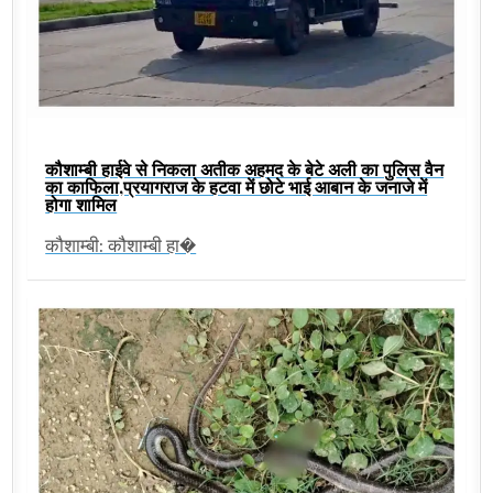
कौशाम्बी हाईवे से निकला अतीक अहमद के बेटे अली का पुलिस वैन
का काफिला,प्रयागराज के हटवा में छोटे भाई आबान के जनाजे में
होगा शामिल
कौशाम्बी: कौशाम्बी हा�