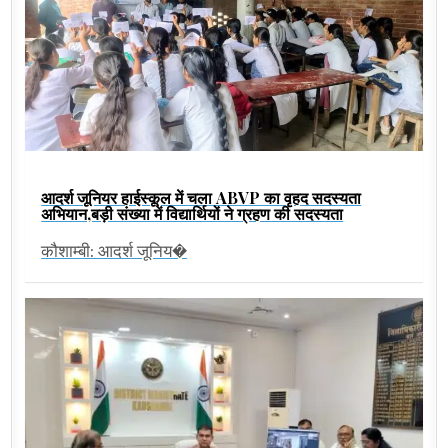
आदर्श जूनियर हाईस्कूल में चला ABVP का वृहद सदस्यता
अभियान,बड़ी संख्या में विद्यार्थियों ने ग्रहण की सदस्यता
कौशाम्बी: आदर्श जूनिय�