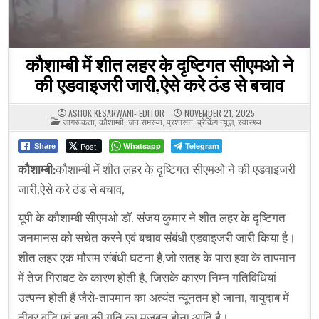
कौशाम्बी में शीत लहर के दृष्टिगत सीएमओ ने
की एडवाइजरी जारी,ऐसे करे ठंड से बचाव
ASHOK KESARWANI- EDITOR
NOVEMBER 21, 2025
POSTED
जागरूकता
,
कौशाम्बी
,
जन समस्या
,
प्रशासन
,
ब्रेकिंग न्यूज़
,
स्वास्थ्य
IN
Post
Whatsapp
Telegram
Share
कौशाम्बी:
कौशाम्बी में शीत लहर के दृष्टिगत सीएमओ ने की एडवाइजरी
जारी,ऐसे करे ठंड से बचाव,
यूपी के कौशाम्बी सीएमओ डाॅ. संजय कुमार ने शीत लहर के दृष्टिगत
जनमानस को सचेत करने एवं बचाव संबंधी एडवाइजरी जारी किया है।
शीत लहर एक मौसम संबंधी घटना है,जो सतह के पास हवा के तापमान
में तेज गिरावट के कारण होती है, जिसके कारण निम्न गतिविधियां
उत्पन्न होती हैं जैसे-तापमान का अत्यंत न्यूनतम हो जाना, वायुदाब में
तीव्र वृद्धि एवं हवा की गति का मजबूत होना आदि है।