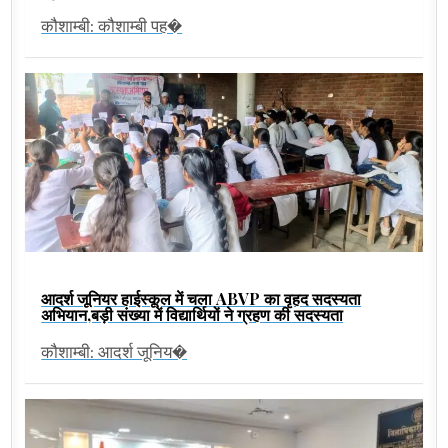
कौशाम्बी: कौशाम्बी पह�
आदर्श जूनियर हाईस्कूल में चला ABVP का वृहद सदस्यता
अभियान,बड़ी संख्या में विद्यार्थियों ने ग्रहण की सदस्यता
कौशाम्बी: आदर्श जूनिय�