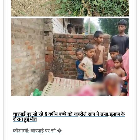
चारपाई पर सो रहे 8 वर्षीय बच्चे को जहरीले सांप ने डंसा,इलाज के
दौरान हुई मौत
कौशाम्बी: चारपाई पर सो �